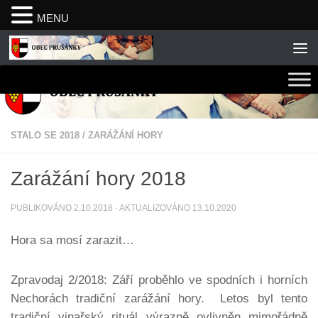
MENU
Skip to content
STALO SE 2018
/
ZARÁŽÁNÍ HORY
Zarážání hory 2018
PUBLIKOVÁNO
2.10.2018
· AKTUALIZOVÁNO
13.10.2020
Hora sa mosí zarazit…
Zpravodaj 2/2018: Září proběhlo ve spodních i horních
Nechorách tradiční zarážání hory. Letos byl tento
tradiční vinařský rituál výrazně ovlivněn mimořádně