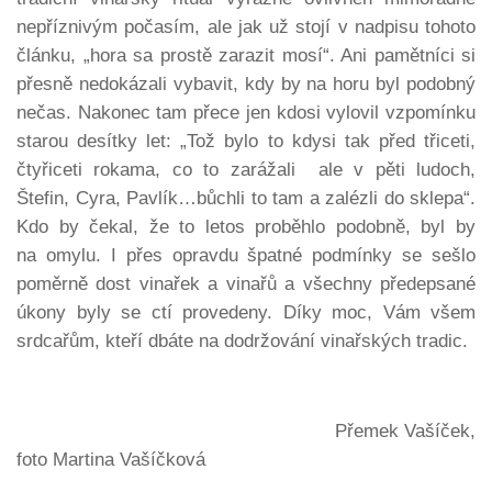
nepříznivým počasím, ale jak už stojí v nadpisu tohoto
článku, „hora sa prostě zarazit mosí“. Ani pamětníci si
přesně nedokázali vybavit, kdy by na horu byl podobný
nečas. Nakonec tam přece jen kdosi vylovil vzpomínku
starou desítky let: „Tož bylo to kdysi tak před třiceti,
čtyřiceti rokama, co to zarážali ale v pěti ludoch,
Štefin, Cyra, Pavlík…bůchli to tam a zalézli do sklepa“.
Kdo by čekal, že to letos proběhlo podobně, byl by
na omylu. I přes opravdu špatné podmínky se sešlo
poměrně dost vinařek a vinařů a všechny předepsané
úkony byly se ctí provedeny. Díky moc, Vám všem
srdcařům, kteří dbáte na dodržování vinařských tradic.
Přemek Vašíček,
foto Martina Vašíčková