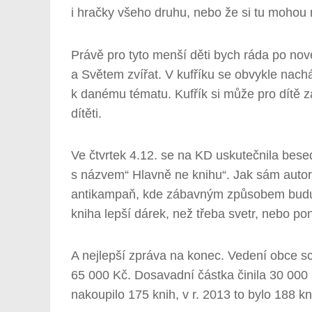
i hračky všeho druhu, nebo že si tu mohou 
Právě pro tyto menší děti bych ráda po nové
a Světem zvířat. V kufříku se obvykle nac
k danému tématu. Kufřík si může pro dítě za
dítěti.
Ve čtvrtek 4.12. se na KD uskutečnila beseda
s názvem“ Hlavně ne knihu“. Jak sám autor ř
antikampaň, kde zábavným způsobem budu mo
kniha lepší dárek, než třeba svetr, nebo po
A nejlepší zpráva na konec. Vedení obce sch
65 000 Kč. Dosavadní částka činila 30 000 K
nakoupilo 175 knih, v r. 2013 to bylo 188 kn