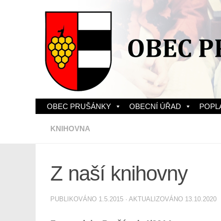
Skip to content
OBEC PRUŠÁNKY
OBECNÍ ÚŘAD
POPL
KNIHOVNA
Z naší knihovny
PUBLIKOVÁNO
1.5.2015
· AKTUALIZOVÁNO
13.10.2020