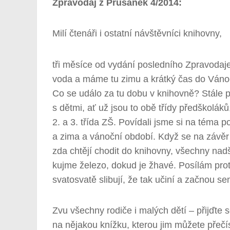
Zpravodaj z Prušánek 4/2014:
Milí čtenáři i ostatní návštěvníci knihovny,
tři měsíce od vydání posledního Zpravodaje
voda a máme tu zimu a krátký čas do Váno
Co se událo za tu dobu v knihovně? Stále 
s dětmi, ať už jsou to obě třídy předškolá
2. a 3. třída ZŠ. Povídali jsme si na téma 
a zima a vánoční období. Když se na závěr
zda chtějí chodit do knihovny, všechny nadš
kujme železo, dokud je žhavé. Posílám prot
svatosvatě slibují, že tak učiní a začnou se
Zvu všechny rodiče i malých dětí – přijďte 
na nějakou knížku, kterou jim můžete přečís