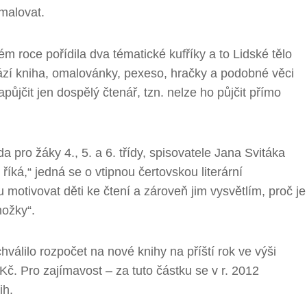
malovat.
m roce pořídila dva tématické kufříky a to Lidské tělo
hází kniha, omalovánky, pexeso, hračky a podobné věci
půjčit jen dospělý čtenář, tzn. nelze ho půjčit přímo
 pro žáky 4., 5. a 6. třídy, spisovatele Jana Svitáka
íká,“ jedná se o vtipnou čertovskou literární
tivovat děti ke čtení a zároveň jim vysvětlím, proč je
nožky“.
válilo rozpočet na nové knihy na příští rok ve výši
č. Pro zajímavost – za tuto částku se v r. 2012
ih.