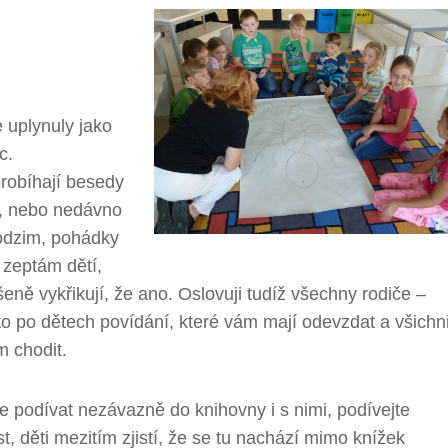
 uplynuly jako
c.
probíhají besedy
ků, nebo nedávno
podzim, pohádky
 zeptám dětí,
eně vykřikují, že ano. Oslovuji tudíž všechny rodiče –
o po dětech povídání, které vám mají odevzdat a všichn
m chodit.
se podívat nezávazně do knihovny i s nimi, podívejte
t, děti mezitím zjistí, že se tu nachází mimo knížek