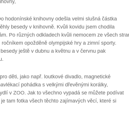
nihovny,
Do hodonínské knihovny odešla velmi slušná částka
hly besedy v knihovně. Kvůli kovidu jsem chodila
k nám. Po různých odkladech kvůli nemocem ze všech stra
m ročníkem opožděně olympijské hry a zimní sporty.
besedy ještě v dubnu a květnu a v červnu pak
u.
ro děti, jako např. loutkové divadlo, magnetické
navlékací pohádka s velkými dřevěnými korálky,
ydlí v ZOO. Jak to všechno vypadá se můžete podívat
je tam fotka všech těchto zajímavých věcí, které si