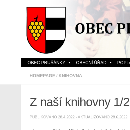
Skip to content
OBEC PRUŠÁNKY
OBECNÍ ÚŘAD
POPL
HOMEPAGE
/
KNIHOVNA
Z naší knihovny 1/
PUBLIKOVÁNO
28.4.2022
· AKTUALIZOVÁNO
28.6.2022