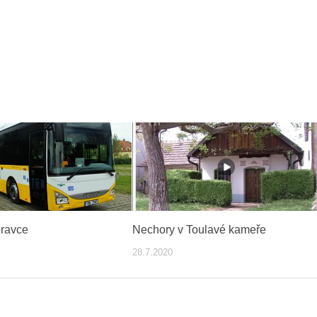
ravce
Nechory v Toulavé kameře
28.7.2020