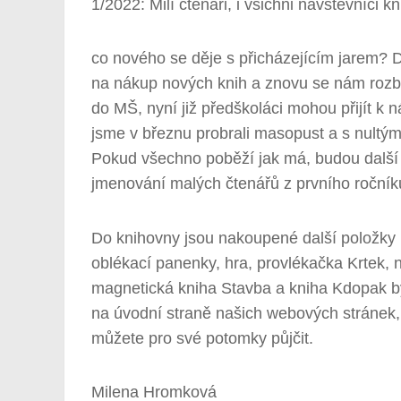
1/2022: Milí čtenáři, i všichni návštěvníci k
co nového se děje s přicházejícím jarem? 
na nákup nových knih a znovu se nám rozbě
do MŠ, nyní již předškoláci mohou přijít 
jsme v březnu probrali masopust a s nultý
Pokud všechno poběží jak má, budou další 
jmenování malých čtenářů z prvního ročník
Do knihovny jsou nakoupené další položky p
oblékací panenky, hra, provlékačka Krtek, 
magnetická kniha Stavba a kniha Kdopak b
na úvodní straně našich webových stránek, 
můžete pro své potomky půjčit.
Milena Hromková