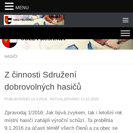
MENU
Skip to content
HASIČI
Z činnosti Sdružení
dobrovolných hasičů
PUBLIKOVÁNO
14.4.2016
· AKTUALIZOVÁNO
13.10.2020
Zpravodaj 1/2016: Jak bývá zvykem, tak i letošní rok
místní hasiči zahájili výroční schůzí. Ta proběhla
9.1.2016 za účasti téměř všech členů a za obec se