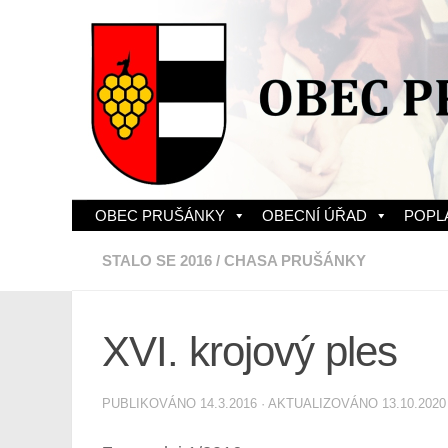
Skip to content
OBEC PRUŠÁNKY
OBECNÍ ÚŘAD
POPL
STALO SE 2016
/
CHASA PRUŠÁNKY
XVI. krojový ples
PUBLIKOVÁNO
14.3.2016
· AKTUALIZOVÁNO
13.10.2020