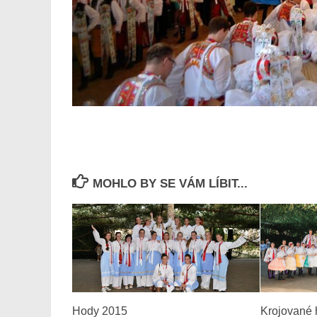
MOHLO BY SE VÁM LÍBIT...
Hody 2015
Krojované 