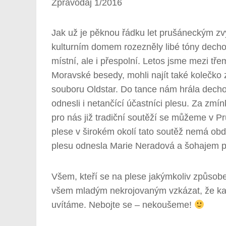
Zpravodaj 1/2016
Jak už je pěknou řádku let prušáneckým zvy
kulturním domem rozezněly libé tóny decho
místní, ale i přespolní. Letos jsme mezi tře
Moravské besedy, mohli najít také kolečko
souboru Oldstar. Do tance nám hrála dechov
odnesli i netančící účastníci plesu. Za zmín
pro nás již tradiční soutěží se můžeme v 
plese v širokém okolí tato soutěž nemá obdob
plesu odnesla Marie Neradová a šohajem pl
Všem, kteří se na plese jakýmkoliv způsobem
všem mladým nekrojovaným vzkázat, že kaž
uvítáme. Nebojte se – nekoušeme!