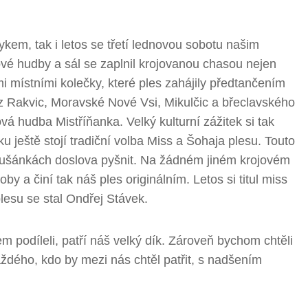
kem, tak i letos se třetí lednovou sobotu našim
vé hudby a sál se zaplnil krojovanou chasou nejen
mi místními kolečky, které ples zahájily předtančením
 z Rakvic, Moravské Nové Vsi, Mikulčic a břeclavského
á hudba Mistříňanka. Velký kulturní zážitek si tak
ku ještě stojí tradiční volba Miss a Šohaja plesu. Touto
Prušánkách doslova pyšnit. Na žádném jiném krojovém
y a činí tak náš ples originálním. Letos si titul miss
esu se stal Ondřej Stávek.
 podíleli, patří náš velký dík. Zároveň bychom chtěli
dého, kdo by mezi nás chtěl patřit, s nadšením