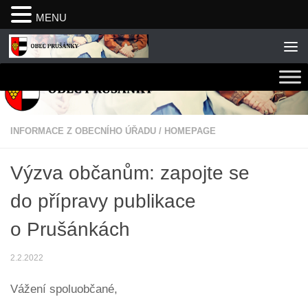
MENU
Skip to content
INFORMACE Z OBECNÍHO ÚŘADU
/
HOMEPAGE
Výzva občanům: zapojte se
do přípravy publikace
o Prušánkách
2.2.2022
Vážení spoluobčané,