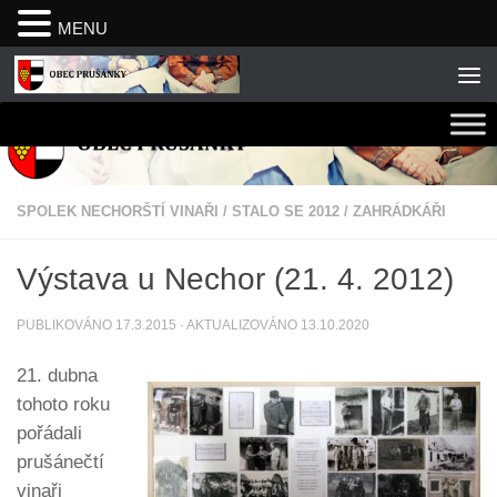
MENU
Skip to content
SPOLEK NECHORŠTÍ VINAŘI
/
STALO SE 2012
/
ZAHRÁDKÁŘI
Výstava u Nechor (21. 4. 2012)
PUBLIKOVÁNO
17.3.2015
· AKTUALIZOVÁNO
13.10.2020
21. dubna
tohoto roku
pořádali
prušánečtí
vinaři