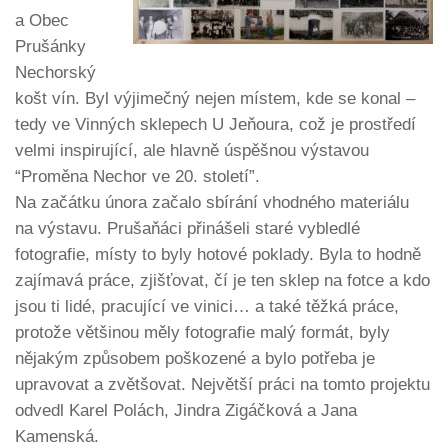
a Obec
Prušánky
Nechorský
košt vín. Byl výjimečný nejen místem, kde se konal –
tedy ve Vinných sklepech U Jeňoura, což je prostředí
velmi inspirující, ale hlavně úspěšnou výstavou
“Proměna Nechor ve 20. století”.
Na začátku února začalo sbírání vhodného materiálu
na výstavu. Prušaňáci přinášeli staré vybledlé
fotografie, místy to byly hotové poklady. Byla to hodně
zajímavá práce, zjišťovat, čí je ten sklep na fotce a kdo
jsou ti lidé, pracující ve vinici… a také těžká práce,
protože většinou měly fotografie malý formát, byly
nějakým způsobem poškozené a bylo potřeba je
upravovat a zvětšovat. Největší práci na tomto projektu
odvedl Karel Polách, Jindra Zigáčková a Jana
Kamenská.