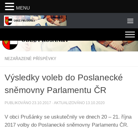
MENU
Skip to content
NEZAŘAZENÉ PŘÍSPĚVKY
Výsledky voleb do Poslanecké
sněmovny Parlamentu ČR
PUBLIKOVÁNO
23.10.2017
· AKTUALIZOVÁNO
13.10.2020
V obci Prušánky se uskutečnily ve dnech 20 – 21. října
2017 volby do Poslanecké sněmovny Parlamentu ČR.