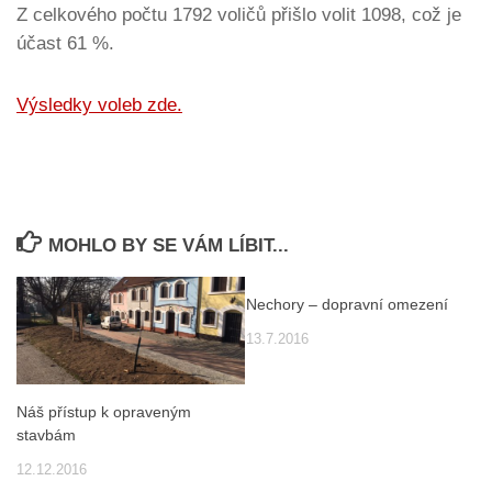
Z celkového počtu 1792 voličů přišlo volit 1098, což je
účast 61 %.
Výsledky voleb zde.
MOHLO BY SE VÁM LÍBIT...
Nechory – dopravní omezení
13.7.2016
Náš přístup k opraveným
stavbám
12.12.2016