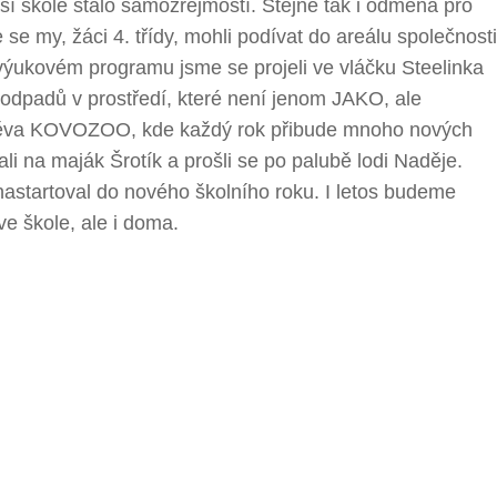
í škole stalo samozřejmostí. Stejně tak i odměna pro
 se my, žáci 4. třídy, mohli podívat do areálu společnosti
ukovém programu jsme se projeli ve vláčku Steelinka
 odpadů v prostředí, které není jenom JAKO, ale
vštěva KOVOZOO, kde každý rok přibude mnoho nových
i na maják Šrotík a prošli se po palubě lodi Naděje.
 nastartoval do nového školního roku. I letos budeme
ve škole, ale i doma.