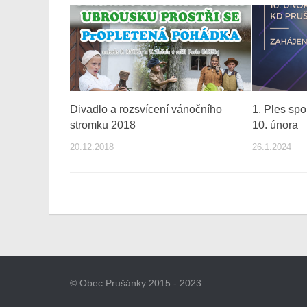
Divadlo a rozsvícení vánočního
1. Ples spo
stromku 2018
10. února
20.12.2018
26.1.2024
© Obec Prušánky 2015 - 2023