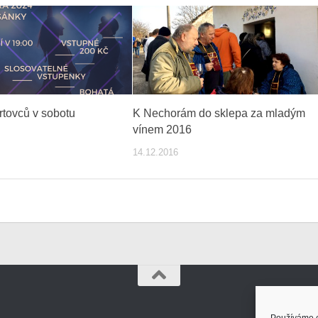
rtovců v sobotu
K Nechorám do sklepa za mladým
vínem 2016
14.12.2016