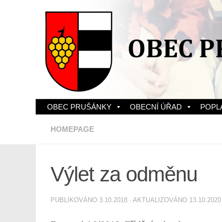
Skip to content
OBEC PRUŠÁNKY
OBECNÍ ÚŘAD
POPL
HOMEPAGE
Výlet za odměnu
PUBLIKOVÁNO
3.10.2018
· AKTUALIZOVÁNO
13.10.2020