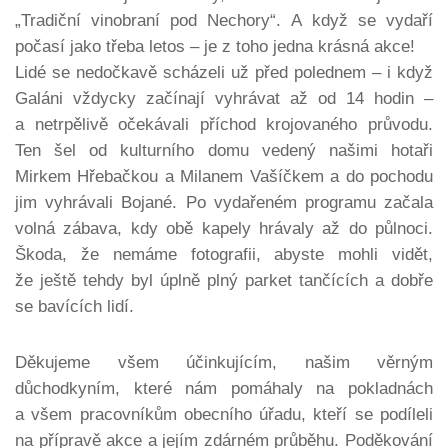
„Tradiční vinobraní pod Nechory“. A když se vydaří
počasí jako třeba letos – je z toho jedna krásná akce!
Lidé se nedočkavě scházeli už před polednem – i když
Galáni vždycky začínají vyhrávat až od 14 hodin –
a netrpělivě očekávali příchod krojovaného průvodu.
Ten šel od kulturního domu vedený našimi hotaři
Mirkem Hřebačkou a Milanem Vašíčkem a do pochodu
jim vyhrávali Bojané. Po vydařeném programu začala
volná zábava, kdy obě kapely hrávaly až do půlnoci.
Škoda, že nemáme fotografii, abyste mohli vidět,
že ještě tehdy byl úplně plný parket tančících a dobře
se bavících lidí.
Děkujeme všem účinkujícím, našim věrným
důchodkyním, které nám pomáhaly na pokladnách
a všem pracovníkům obecního úřadu, kteří se podíleli
na přípravě akce a jejím zdárném průběhu. Poděkování