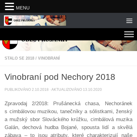
MENU
Skip to content
STALO SE 2018
/
VINOBRANÍ
Vinobraní pod Nechory 2018
PUBLIKOVÁNO
2.10.2018
· AKTUALIZOVÁNO
13.10.2020
Zpravodaj 2/2018: Prušánecká chasa, Nechoránek
s cimbálovou muzikou, tanečníky a sólistkami, ženský
a mužský sbor Slováckého krúžku, cimbálová muzika
Galán, dechová hudba Bojané, spousta lidí a skvělá
zábava – to jsou atributy, které charakterizují naše