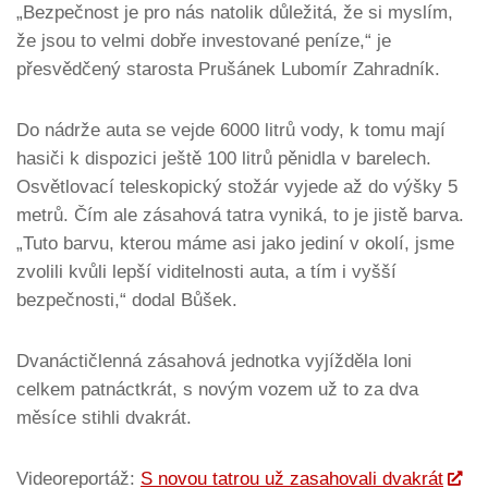
„Bezpečnost je pro nás natolik důležitá, že si myslím,
že jsou to velmi dobře investované peníze,“ je
přesvědčený starosta Prušánek Lubomír Zahradník.
Do nádrže auta se vejde 6000 litrů vody, k tomu mají
hasiči k dispozici ještě 100 litrů pěnidla v barelech.
Osvětlovací teleskopický stožár vyjede až do výšky 5
metrů. Čím ale zásahová tatra vyniká, to je jistě barva.
„Tuto barvu, kterou máme asi jako jediní v okolí, jsme
zvolili kvůli lepší viditelnosti auta, a tím i vyšší
bezpečnosti,“ dodal Bůšek.
Dvanáctičlenná zásahová jednotka vyjížděla loni
celkem patnáctkrát, s novým vozem už to za dva
měsíce stihli dvakrát.
Videoreportáž:
S novou tatrou už zasahovali dvakrát