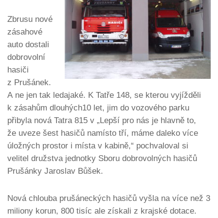
Zbrusu nové
zásahové
auto dostali
dobrovolní
hasiči
z Prušánek.
A ne jen tak ledajaké. K Tatře 148, se kterou vyjížděli
k zásahům dlouhých10 let, jim do vozového parku
přibyla nová Tatra 815 v „Lepší pro nás je hlavně to,
že uveze šest hasičů namísto tří, máme daleko více
úložných prostor i místa v kabině,“ pochvaloval si
velitel družstva jednotky Sboru dobrovolných hasičů
Prušánky Jaroslav Bůšek.
Nová chlouba prušáneckých hasičů vyšla na více než 3
miliony korun, 800 tisíc ale získali z krajské dotace.