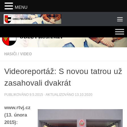
MENU
Skip to content
HASIČI
/
VIDEO
Videoreportáž: S novou tatrou už
zasahovali dvakrát
PUBLIKOVÁNO
9.5.2015
· AKTUALIZOVÁNO
13.10.2020
www.rtvj.cz
(13. února
2015):