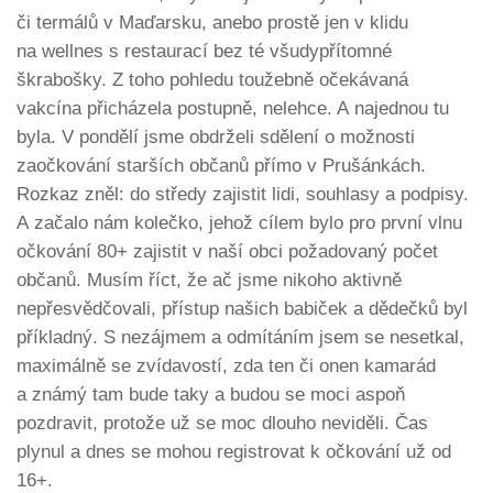
či termálů v Maďarsku, anebo prostě jen v klidu
na wellnes s restaurací bez té všudypřítomné
škrabošky. Z toho pohledu toužebně očekávaná
vakcína přicházela postupně, nelehce. A najednou tu
byla. V pondělí jsme obdrželi sdělení o možnosti
zaočkování starších občanů přímo v Prušánkách.
Rozkaz zněl: do středy zajistit lidi, souhlasy a podpisy.
A začalo nám kolečko, jehož cílem bylo pro první vlnu
očkování 80+ zajistit v naší obci požadovaný počet
občanů. Musím říct, že ač jsme nikoho aktivně
nepřesvědčovali, přístup našich babiček a dědečků byl
příkladný. S nezájmem a odmítáním jsem se nesetkal,
maximálně se zvídavostí, zda ten či onen kamarád
a známý tam bude taky a budou se moci aspoň
pozdravit, protože už se moc dlouho neviděli. Čas
plynul a dnes se mohou registrovat k očkování už od
16+.