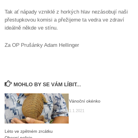
Tak ať nápady vzniklé z horkých hlav nezásobují naši
přestupkovou komisi a přežijeme ta vedra ve zdraví
ideálně někde ve stínu.
Za OP Prušánky Adam Hellinger
MOHLO BY SE VÁM LÍBIT...
Vánoční okénko
1.1.2021
Léto ve zpětném zrcátku
Obecní policie