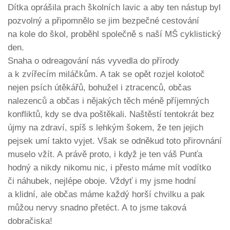
Dítka oprášila prach školních lavic a aby ten nástup byl
pozvolný a připomnělo se jim bezpečné cestování
na kole do škol, proběhl společně s naší MŠ cyklistický
den.
Snaha o odreagování nás vyvedla do přírody
a k zvířecím miláčkům. A tak se opět rozjel kolotoč
nejen psích útěkářů, bohužel i ztracenců, občas
nalezenců a občas i nějakých těch méně příjemných
konfliktů, kdy se dva poštěkali. Naštěstí tentokrát bez
újmy na zdraví, spíš s lehkým šokem, že ten jejich
pejsek umí takto vyjet. Však se odněkud toto přirovnání
muselo vžít. A právě proto, i když je ten váš Punťa
hodný a nikdy nikomu nic, i přesto máme mít vodítko
či náhubek, nejlépe oboje. Vždyť i my jsme hodní
a klidní, ale občas máme každý horší chvilku a pak
můžou nervy snadno přetéct. A to jsme taková
dobračiska!