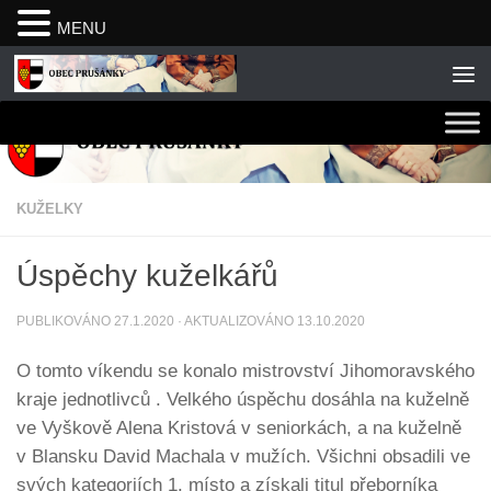
MENU
Skip to content
KUŽELKY
Úspěchy kuželkářů
PUBLIKOVÁNO
27.1.2020
· AKTUALIZOVÁNO
13.10.2020
O tomto víkendu se konalo mistrovství Jihomoravského
kraje jednotlivců . Velkého úspěchu dosáhla na kuželně
ve Vyškově Alena Kristová v seniorkách, a na kuželně
v Blansku David Machala v mužích. Všichni obsadili ve
svých kategoriích 1. místo a získali titul přeborníka