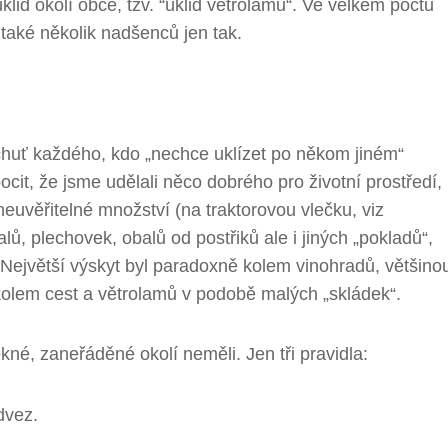
úklid okolí obce, tzv. “úklid větrolamů“. Ve velkém počtu
a také několik nadšenců jen tak.
echuť každého, kdo „nechce uklízet po někom jiném“
cit, že jsme udělali něco dobrého pro životní prostředí,
euvěřitelné množství (na traktorovou vlečku, viz
, plechovek, obalů od postřiků ale i jiných „pokladů“,
 Největší výskyt byl paradoxně kolem vinohradů, většino
olem cest a větrolamů v podobě malých „skládek“.
né, zaneřáděné okolí neměli. Jen tři pravidla:
dvez.