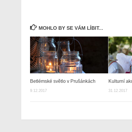
MOHLO BY SE VÁM LÍBIT...
Betlémské světlo v Prušánkách
Kulturní a
9.12.2017
31.12.2017