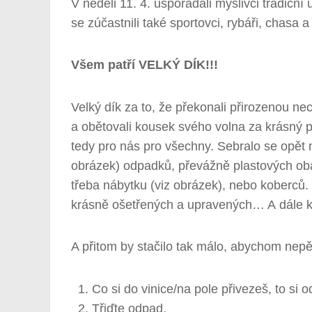
V neděli 11. 4. uspořádali myslivci tradiční 
se zúčastnili také sportovci, rybáři, chasa 
Všem patří VELKÝ DÍK!!!
Velký dík za to, že překonali přirozenou n
a obětovali kousek svého volna za krásný po
tedy pro nás pro všechny. Sebralo se opět n
obrázek) odpadků, převážně plastových obalů
třeba nábytku (viz obrázek), nebo koberců.
krásně ošetřených a upravených… A dále k
A přitom by stačilo tak málo, abychom nepěk
Co si do vinice/na pole přivezeš, to si o
Třiďte odpad.