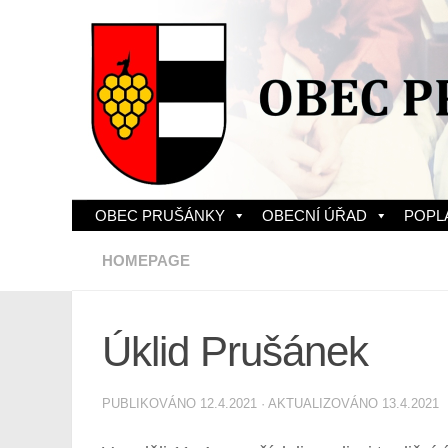
Skip to content
OBEC PRUŠÁNKY
OBECNÍ ÚŘAD
POPL
HOMEPAGE
Úklid Prušánek
PUBLIKOVÁNO
12.4.2021
· AKTUALIZOVÁNO
13.4.2021