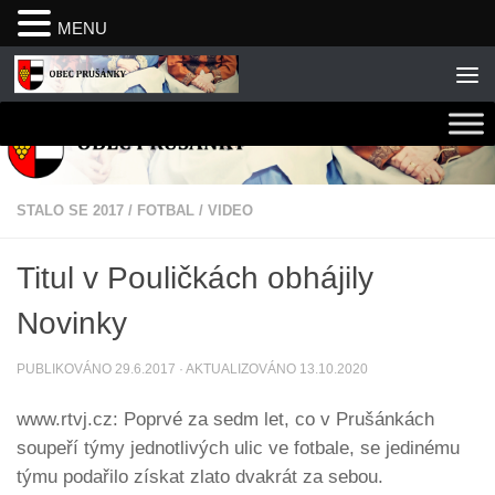
MENU
Skip to content
STALO SE 2017
/
FOTBAL
/
VIDEO
Titul v Pouličkách obhájily
Novinky
PUBLIKOVÁNO
29.6.2017
· AKTUALIZOVÁNO
13.10.2020
www.rtvj.cz: Poprvé za sedm let, co v Prušánkách
soupeří týmy jednotlivých ulic ve fotbale, se jedinému
týmu podařilo získat zlato dvakrát za sebou.