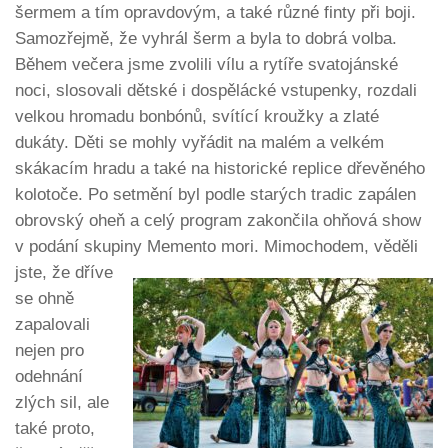
šermem a tím opravdovým, a také různé finty při boji.
Samozřejmě, že vyhrál šerm a byla to dobrá volba.
Během večera jsme zvolili vílu a rytíře svatojánské
noci, slosovali dětské i dospělácké vstupenky, rozdali
velkou hromadu bonbónů, svítící kroužky a zlaté
dukáty. Děti se mohly vyřádit na malém a velkém
skákacím hradu a také na historické replice dřevěného
kolotoče. Po setmění byl podle starých tradic zapálen
obrovský oheň a celý program zakončila ohňová show
v podání skupiny
Memento mori. Mimochodem, věděli
jste, že dříve
se ohně
zapalovali
nejen pro
odehnání
zlých sil, ale
také proto,