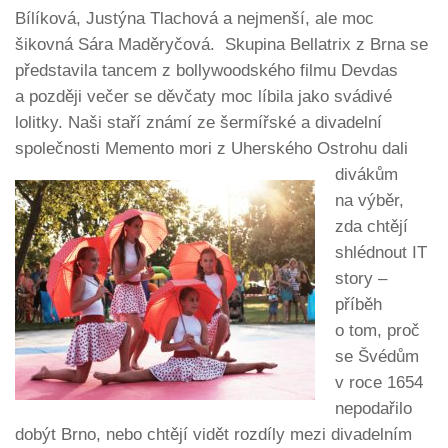
Bílíková, Justýna Tlachová a nejmenší, ale moc
šikovná Sára Maděryčová. Skupina Bellatrix z Brna se
představila tancem z bollywoodského filmu Devdas
a později večer se děvčaty moc líbila jako svádivé
lolitky. Naši staří známí ze šermířské a divadelní
společnosti Memento mori
z Uherského Ostrohu dali
divákům
na výběr,
zda chtějí
shlédnout IT
story –
příběh
o tom, proč
se Švédům
v roce 1654
nepodařilo
dobýt Brno, nebo chtějí vidět rozdíly mezi divadelním