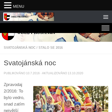
MENU
Skip to content
SVATOJÁNSKÁ NOC
/
STALO SE 2016
Svatojánská noc
PUBLIKOVÁNO
10.7.2016
· AKTUALIZOVÁNO
13.10.2020
Zpravodaj
2/2016: To
bylo vedro,
snad zatím
největší