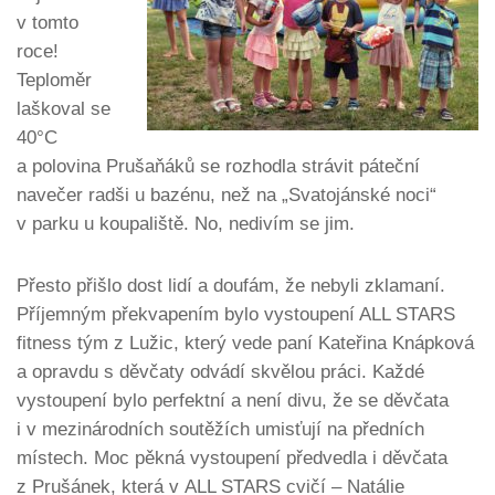
v tomto
roce!
Teploměr
laškoval se
40°C
a polovina Prušaňáků se rozhodla strávit páteční
navečer radši u bazénu, než na „Svatojánské noci“
v parku u koupaliště. No, nedivím se jim.
Přesto přišlo dost lidí a doufám, že nebyli zklamaní.
Příjemným překvapením bylo vystoupení ALL STARS
fitness tým z Lužic, který vede paní Kateřina Knápková
a opravdu s děvčaty odvádí skvělou práci. Každé
vystoupení bylo perfektní a není divu, že se děvčata
i v mezinárodních soutěžích umisťují na předních
místech. Moc pěkná vystoupení předvedla i děvčata
z Prušánek, která v ALL STARS cvičí – Natálie