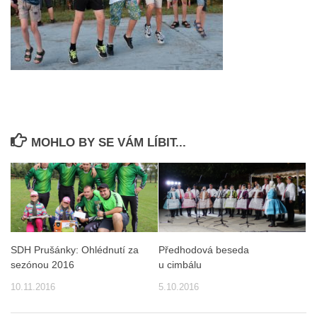
MOHLO BY SE VÁM LÍBIT...
SDH Prušánky: Ohlédnutí za
Předhodová beseda
sezónou 2016
u cimbálu
10.11.2016
5.10.2016