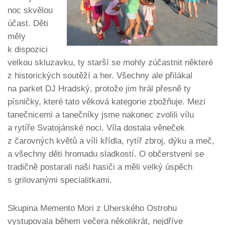
noc skvělou
účast. Děti
měly
k dispozici
velkou skluzavku, ty starší se mohly zúčastnit některé
z historických soutěží a her. Všechny ale přilákal
na parket DJ Hradský, protože jim hrál přesně ty
písničky, které tato věková kategorie zbožňuje. Mezi
tanečnicemi a tanečníky jsme nakonec zvolili vílu
a rytíře Svatojánské noci. Víla dostala věneček
z čarovných květů a vílí křídla, rytíř zbroj, dýku a meč,
a všechny děti hromadu sladkostí. O občerstvení se
tradičně postarali naši hasiči a měli velký úspěch
s grilovanými specialitkami.
Skupina Memento Mori z Uherského Ostrohu
vystupovala během večera několikrát, nejdříve