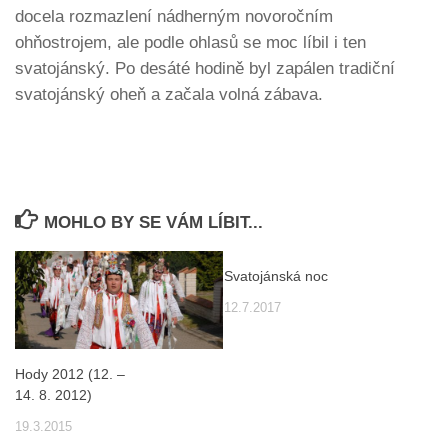
docela rozmazlení nádherným novoročním
ohňostrojem, ale podle ohlasů se moc líbil i ten
svatojánský. Po desáté hodině byl zapálen tradiční
svatojánský oheň a začala volná zábava.
MOHLO BY SE VÁM LÍBIT...
Svatojánská noc
12.7.2017
Hody 2012 (12. –
14. 8. 2012)
19.3.2015