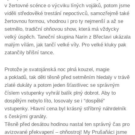
v žertovné scénce o výcviku líných vojáků, potom jsme
viděli středověké trestání nepoctivců, samozřejmě také
žertovnou formou, vhodnou i pro ty nejmenší a až se
setmělo, tradiční ohňovou show, která má vždycky
velký úspěch. Taneční skupina Narin z Břeclavi ukázala
malým vílám, jak tančí velké víly. Pro velké kluky pak
zatančily břišní tance.
Protože je svatojánská noc plná kouzel, magie
a pokladů, tak děti těsně před setměním hledaly v trávě
zlaté dukáty a potom jeden šťastlivec se správným
číslem vstupenky vyhrál balík plný dobrot. Aby to
dospělým nebylo líto, losovaly se i “dospělé”
vstupenky. Hlavní cena byl krásný stříbrný náhrdelník
s českými granáty.
Těsně před desátou hodinou nastal ten správný čas pro
avizované překvapení – ohňostroj! My Prušaňáci jsme