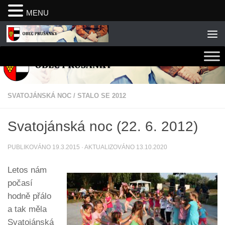
MENU
Skip to content
SVATOJÁNSKÁ NOC
/
STALO SE 2012
Svatojánská noc (22. 6. 2012)
PUBLIKOVÁNO
19.3.2015
· AKTUALIZOVÁNO
13.10.2020
Letos nám
počasí
hodně přálo
a tak měla
Svatojánská