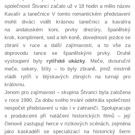
společnosti Štvanci začalo už v 18 hodin a mělo název
Kavalír a tanečnice V tomto romantickém představení
mohli diváci vidět krásnou tanečnici a kavalíra
na andaluském koni, prvky drezúry, španělský
krok, kompliment, sed a leh koně, dovednosti jezdce se
zbraní v ruce a další zajímavosti, a to vše za
doprovodu tance se španělskými prvky. Druhé
vystoupení byly
rytířské ukázky
. Meče, dvouruční
meče, sekery, štíty – to byly zbraně, jimiž mistrně
vládli rytíři v blýskavých zbrojích na turnaji pro
královnu.
Jenom pro zajímavost – skupina Štvanci byla založena
v roce 1990. Za dobu svého trvání odehrála společnost
nespočet představení u nás i v zahraničí. Spolupracuje
s produkcemi při natáčení historických filmů – její
členové zastupují herce v rizikových scénách, zejména
jako kaskadéři se specializací na historický šerm