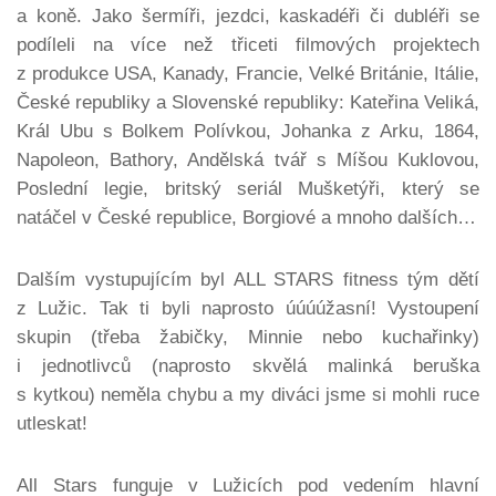
a koně. Jako šermíři, jezdci, kaskadéři či dubléři se
podíleli na více než třiceti filmových projektech
z produkce USA, Kanady, Francie, Velké Británie, Itálie,
České republiky a Slovenské republiky: Kateřina Veliká,
Král Ubu s Bolkem Polívkou, Johanka z Arku, 1864,
Napoleon, Bathory, Andělská tvář s Míšou Kuklovou,
Poslední legie, britský seriál Mušketýři, který se
natáčel v České republice, Borgiové a mnoho dalších…
Dalším vystupujícím byl ALL STARS fitness tým dětí
z Lužic. Tak ti byli naprosto úúúúžasní! Vystoupení
skupin (třeba žabičky, Minnie nebo kuchařinky)
i jednotlivců (naprosto skvělá malinká beruška
s kytkou) neměla chybu a my diváci jsme si mohli ruce
utleskat!
All Stars funguje v Lužicích pod vedením hlavní