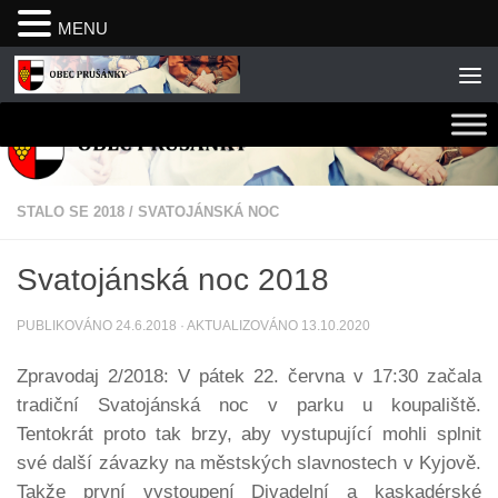
MENU
Skip to content
STALO SE 2018
/
SVATOJÁNSKÁ NOC
Svatojánská noc 2018
PUBLIKOVÁNO
24.6.2018
· AKTUALIZOVÁNO
13.10.2020
Zpravodaj 2/2018: V pátek 22. června v 17:30 začala
tradiční Svatojánská noc v parku u koupaliště.
Tentokrát proto tak brzy, aby vystupující mohli splnit
své další závazky na městských slavnostech v Kyjově.
Takže první vystoupení Divadelní a kaskadérské