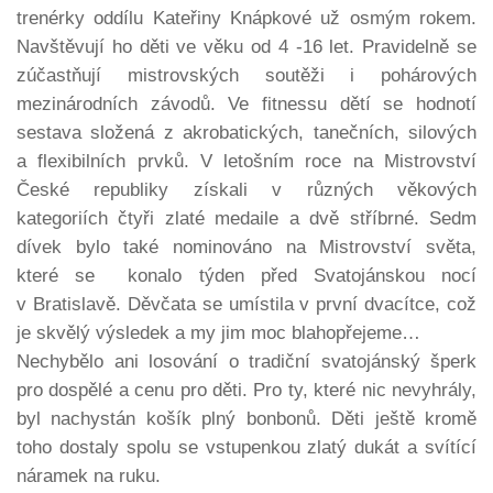
trenérky oddílu Kateřiny Knápkové už osmým rokem.
Navštěvují ho děti ve věku od 4 -16 let. Pravidelně se
zúčastňují mistrovských soutěži i pohárových
mezinárodních závodů. Ve fitnessu dětí se hodnotí
sestava složená z akrobatických, tanečních, silových
a flexibilních prvků. V letošním roce na Mistrovství
České republiky získali v různých věkových
kategoriích čtyři zlaté medaile a dvě stříbrné. Sedm
dívek bylo také nominováno na Mistrovství světa,
které se konalo týden před Svatojánskou nocí
v Bratislavě. Děvčata se umístila v první dvacítce, což
je skvělý výsledek a my jim moc blahopřejeme…
Nechybělo ani losování o tradiční svatojánský šperk
pro dospělé a cenu pro děti. Pro ty, které nic nevyhrály,
byl nachystán košík plný bonbonů. Děti ještě kromě
toho dostaly spolu se vstupenkou zlatý dukát a svítící
náramek na ruku.