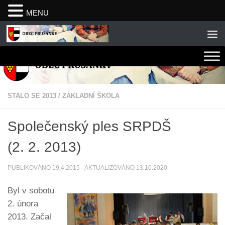
MENU
Skip to content
STALO SE 2013
/
ZÁKLADNÍ ŠKOLA
Společenský ples SRPDŠ
(2. 2. 2013)
PUBLIKOVÁNO
19.4.2015
· AKTUALIZOVÁNO
13.10.2020
Byl v sobotu
2. února
2013. Začal