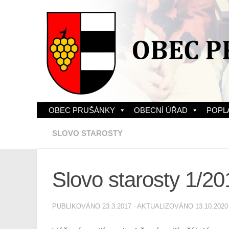
Skip to content
OBEC PRUŠÁNKY
OBECNÍ ÚŘAD
POPL
SLOVO STAROSTY
Slovo starosty 1/20
PUBLIKOVÁNO
23.3.2017
· AKTUALIZOVÁNO
13.10.2020