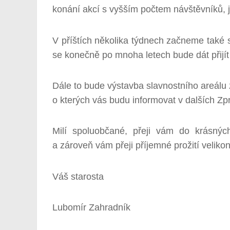
konání akcí s vyšším počtem návštěvníků, j
V příštích několika týdnech začneme také 
se konečně po mnoha letech bude dát přijí
Dále to bude výstavba slavnostního areálu 
o kterých vás budu informovat v dalších Zp
Milí spoluobčané, přeji vám do krásnýc
a zároveň vám přeji příjemné prožití veliko
Váš starosta
Lubomír Zahradník