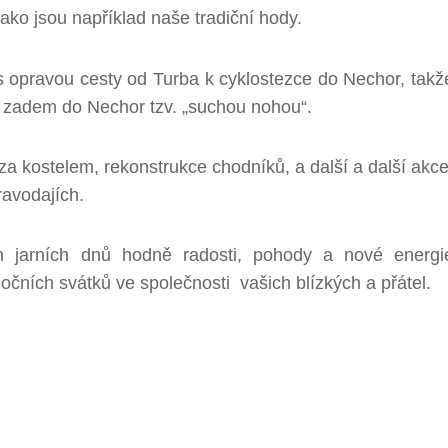
ako jsou například naše tradiční hody.
s opravou cesty od Turba k cyklostezce do Nechor, takž
t zadem do Nechor tzv. „suchou nohou“.
za kostelem, rekonstrukce chodníků, a další a další akce
ravodajích.
h jarních dnů hodně radosti, pohody a nové energi
nočních svátků ve společnosti vašich blízkých a přátel.