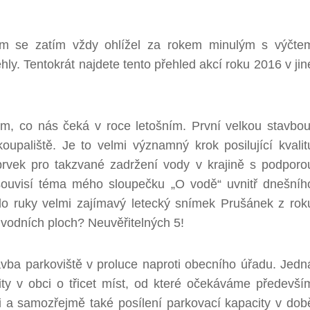
sem se zatím vždy ohlížel za rokem minulým s výčte
hly. Tentokrát najdete tento přehled akcí roku 2016 v jin
om, co nás čeká v roce letošním. První velkou stavbou
koupaliště. Je to velmi významný krok posilující kvalit
 prvek pro takzvané zadržení vody v krajině s podporo
souvisí téma mého sloupečku „O vodě“ uvnitř dnešníh
o ruky velmi zajímavý letecký snímek Prušánek z rok
y vodních ploch? Neuvěřitelných 5!
stavba parkoviště v proluce naproti obecního úřadu. Jedn
ity v obci o třicet míst, od které očekáváme předevší
si a samozřejmě také posílení parkovací kapacity v dob