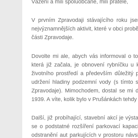
Vážení a milí spoluobčané, milí přátelé,
V prvním Zpravodaji stávajícího roku j
nejvýznamnějších aktivit, které v obci probě
části Zpravodaje.
Dovolte mi ale, abych vás informoval o t
která již začala, je obnovení rybníčku u 
životního prostředí a především důležitý
udržení hladiny podzemní vody (s tímto 
Zpravodaje). Mimochodem, dostal se mi d
1939. A víte, kolik bylo v Prušánkách tehd
Další, již probíhající, stavební akcí je vý
se o podstatné rozšíření parkovací kapac
odstranění aut parkujících v prostoru náv