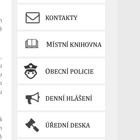
m
é
,
u
u
o
u
á
m
ě