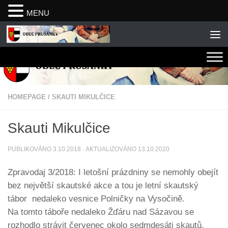
MENU
Skip to content
HOMEPAGE
/
SKAUTI MIKULČICE
Skauti Mikulčice
PUBLIKOVÁNO
3.10.2018
· AKTUALIZOVÁNO
13.10.2020
Zpravodaj 3/2018: I letošní prázdniny se nemohly obejít
bez největší skautské akce a tou je letní skautský
tábor nedaleko vesnice Polničky na Vysočině.
Na tomto táboře nedaleko Žďáru nad Sázavou se
rozhodlo strávit červenec okolo sedmdesáti skautů,