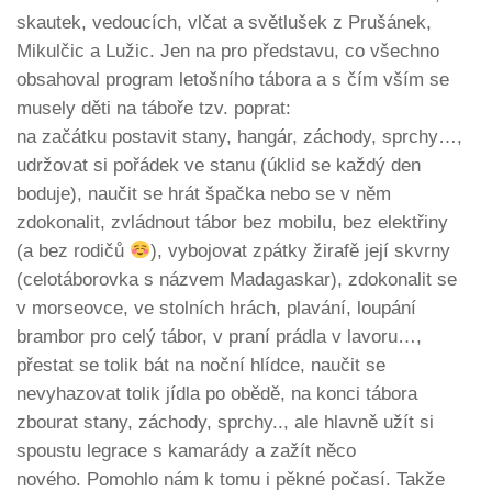
skautek, vedoucích, vlčat a světlušek z Prušánek,
Mikulčic a Lužic. Jen na pro představu, co všechno
obsahoval program letošního tábora a s čím vším se
musely děti na táboře tzv. poprat:
na začátku postavit stany, hangár, záchody, sprchy…,
udržovat si pořádek ve stanu (úklid se každý den
boduje), naučit se hrát špačka nebo se v něm
zdokonalit, zvládnout tábor bez mobilu, bez elektřiny
(a bez rodičů
), vybojovat zpátky žirafě její skvrny
(celotáborovka s názvem Madagaskar), zdokonalit se
v morseovce, ve stolních hrách, plavání, loupání
brambor pro celý tábor, v praní prádla v lavoru…,
přestat se tolik bát na noční hlídce, naučit se
nevyhazovat tolik jídla po obědě, na konci tábora
zbourat stany, záchody, sprchy.., ale hlavně užít si
spoustu legrace s kamarády a zažít něco
nového. Pomohlo nám k tomu i pěkné počasí. Takže