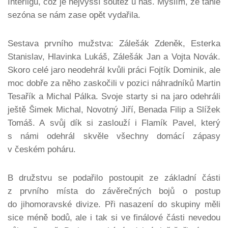
Interligu, což je nejvyšší soutěž u nás. Myslím, že tahle
sezóna se nám zase opět vydařila.
Sestava prvního mužstva: Zálešák Zdeněk, Esterka
Stanislav, Hlavinka Lukáš, Zálešák Jan a Vojta Novák.
Skoro celé jaro neodehrál kvůli práci Fojtík Dominik, ale
moc dobře za něho zaskočili v pozici náhradníků Martin
Tesařík a Michal Pálka. Svoje starty si na jaro odehráli
ještě Šimek Michal, Novotný Jiří, Benada Filip a Slížek
Tomáš. A svůj dík si zaslouží i Flamík Pavel, který
s námi odehrál skvěle všechny domácí zápasy
v českém poháru.
B družstvu se podařilo postoupit ze základní části
z prvního místa do závěrečných bojů o postup
do jihomoravské divize. Při nasazení do skupiny měli
sice méně bodů, ale i tak si ve finálové části nevedou