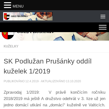
MENU
Skip to content
KUŽELKY
SK Podlužan Prušánky oddíl
kuželek 1/2019
PUBLIKOVÁNO
12.4.2019
· AKTUALIZOVÁNO
13.10.2020
Zpravodaj 1/2019: V právě končícím ročníku
2018/2019 má ještě A družstvo odehrát v 3. lize už jen
jedno domácí utkání na „domácí“ kuželně ve Valticích.