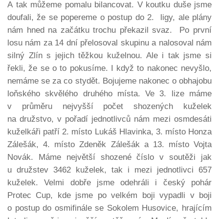
A tak můžeme pomalu bilancovat. V koutku duše jsme
doufali, že se popereme o postup do 2. ligy, ale plány
nám hned na začátku trochu překazil svaz. Po první
losu nám za 14 dní přelosoval skupinu a nalosoval nám
silný Zlín s jejich těžkou kuželnou. Ale i tak jsme si
řekli, že se o to pokusíme. I když to nakonec nevyšlo,
nemáme se za co stydět. Bojujeme nakonec o obhajobu
loňského skvělého druhého místa. Ve 3. lize máme
v průměru nejvyšší počet shozených kuželek
na družstvo, v pořadí jednotlivců nám mezi osmdesáti
kuželkáři patří 2. místo Lukáš Hlavinka, 3. místo Honza
Zálešák, 4. místo Zdeněk Zálešák a 13. místo Vojta
Novák. Máme největší shozené číslo v soutěži jak
u družstev 3462 kuželek, tak i mezi jednotlivci 657
kuželek. Velmi dobře jsme odehráli i český pohár
Protec Cup, kde jsme po velkém boji vypadli v boji
o postup do osmifinále se Sokolem Husovice, hrajícím