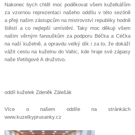
Nakonec bych chtěl moc poděkovat všem kuželkářům
za vzornou reprezentaci našeho oddílu v této sezóně
a přeji našim zástupcům na mistrovství republiky hodně
štěstí a co nejlepší umístění. Taky moc děkuji všem
našim věrným fanouškům za podporu Béčka a Céčka
na naší kuželně, a opravdu velký dík i za to, že dokáží
vážit cestu na kuželnu do Valtic, kde hraje své zápasy
naše třetiligové A družstvo.
Z
oddíl kuželek Zdeněk Zálešák
Více o našem oddíle na stránkách
www.kuzelkyprusanky.cz