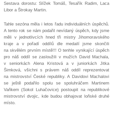
Sestava dorostu: Slížek Tomáš, Tesařík Radim, Laca
Libor a Štrokay Martin.
Tahle sezóna měla i letos řadu individuálních úspěchů.
A tento rok se nám podařil nevídaný úspěch, kdy jsme
měli v jednotlivcích hned tři mistry Jihomoravského
kraje a v pořadí oddílů dle medailí jsme skončili
na skvělém prvním místě!!! O tenhle vynikající úspěch
pro náš oddíl se zasloužili v mužích David Machala,
v seniorkách Alena Kristová a v juniorkách Jitka
Šimková, všichni s právem náš oddíl reprezentovat
na mistrovství České republiky. A Davidovi Machalovi
se ještě podařilo spolu se spoluhráčem Martinem
Vaňkem (Sokol Luhačovice) postoupit na republikové
mistrovství dvojic, kde budou obhajovat loňské druhé
místo.