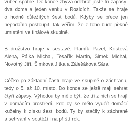
vůbec špatně. Do konce zbývá odehrát ještě tři zápasy,
dva doma a jeden venku v Rosicích. Takže se hraje
o hodně důležitých šest bodů. Kdyby se přece jen
nepodařilo postoupit, tak věřím, že z toho bude pěkné
umístění ve finálové skupině.
B družstvo hraje v sestavě: Flamík Pavel, Kristová
Alena, Pálka Michal, Tesařík Martin, Šimek Michal,
Novotný Jiří, Šimková Jitka a Zálešáková Sára.
Céčko po základní části hraje ve skupině o záchranu,
tedy o 5. až 10. místo. Do konce se ještě mají sehrát
čtyři zápasy. Výhodou by mělo být, že tři z nich se hrají
v domácím prostředí, kde by se mělo využít domácí
kuželny k zisku šesti bodů. Ty by stačily k záchraně
a setrvání v soutěži i na příští rok.