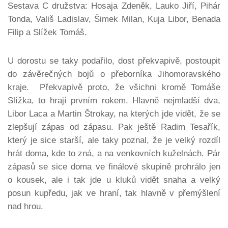
Sestava C družstva: Hosaja Zdeněk, Lauko Jiří, Pihár
Tonda, Vališ Ladislav, Šimek Milan, Kuja Libor, Benada
Filip a Slížek Tomáš.
U dorostu se taky podařilo, dost překvapivě, postoupit
do závěrečných bojů o přeborníka Jihomoravského
kraje. Překvapivě proto, že všichni kromě Tomáše
Slížka, to hrají prvním rokem. Hlavně nejmladší dva,
Libor Laca a Martin Štrokay, na kterých jde vidět, že se
zlepšují zápas od zápasu. Pak ještě Radim Tesařík,
který je sice starší, ale taky poznal, že je velký rozdíl
hrát doma, kde to zná, a na venkovních kuželnách. Pár
zápasů se sice doma ve finálové skupině prohrálo jen
o kousek, ale i tak jde u kluků vidět snaha a velký
posun kupředu, jak ve hraní, tak hlavně v přemýšlení
nad hrou.