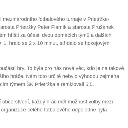
i mezinárodního fotbalového turnaje v Prietržke-
tarosta Prietržky Peter Flamík a starosta Prušánek
ém hřišti za účasti dvou domácích týmů a dalších
 1, hrálo se 2 x 10 minut, střídalo se hokejovým
součástí hry. To byla pro nás nová věc, kdo je na takové
lšího hráče. Nám toto určitě nebylo výhodou zejména
cím týmem ŠK Prietržka a remizovali 5:5.
ící občerstvení, každý hráč měl možnost volby mezi
 organizace celého fotbalového odpoledne byla