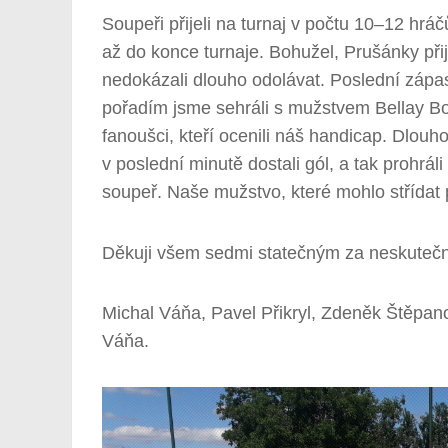
Soupeři přijeli na turnaj v počtu 10–12 hrá
až do konce turnaje. Bohužel, Prušánky přij
nedokázali dlouho odolávat. Poslední zápa
pořadím jsme sehráli s mužstvem Bellay Boy
fanoušci, kteří ocenili náš handicap. Dlou
v poslední minutě dostali gól, a tak prohrál
soupeř. Naše mužstvo, které mohlo střídat 
Děkuji všem sedmi statečným za neskutečn
Michal Váňa, Pavel Přikryl, Zdeněk Štěpan
Váňa.