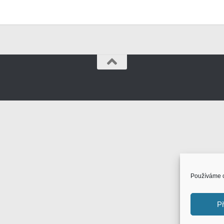
Používáme c
Př