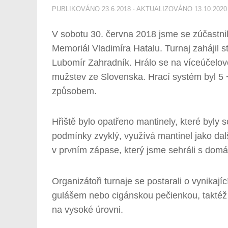
PUBLIKOVÁNO
23.6.2018
· AKTUALIZOVÁNO
13.10.2020
V sobotu 30. června 2018 jsme se zúčastnil
Memoriál Vladimíra Hatalu. Turnaj zahájil s
Lubomír Zahradník. Hrálo se na víceúčelov
mužstev ze Slovenska. Hrací systém byl 5 +
způsobem.
Hřiště bylo opatřeno mantinely, které byly 
podmínky zvyklý, využívá mantinel jako da
v prvním zápase, který jsme sehráli s domá
Organizátoři turnaje se postarali o vynikaj
gulášem nebo cigánskou pečienkou, taktéž
na vysoké úrovni.