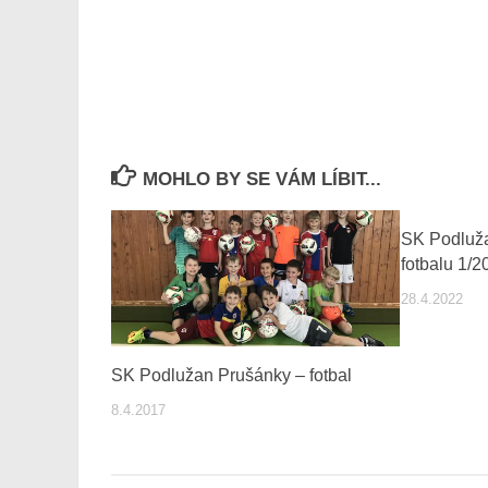
MOHLO BY SE VÁM LÍBIT...
SK Podluža
fotbalu 1/2
28.4.2022
SK Podlužan Prušánky – fotbal
8.4.2017