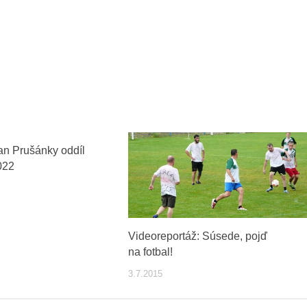
n Prušánky oddíl
022
Videoreportáž: Súsede, pojď
na fotbal!
3.7.2015