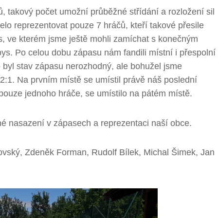
čů, takový počet umožní průběžné střídání a rozložení sil
elo reprezentovat pouze 7 hráčů, kteří takové přesile
s, ve kterém jsme ještě mohli zamíchat s konečným
s. Po celou dobu zápasu nám fandili místní i přespolní
ho byl stav zápasu nerozhodný, ale bohužel jsme
i 2:1. Na prvním místě se umístil právě náš poslední
pouze jednoho hráče, se umístilo na pátém místě.
é nasazení v zápasech a reprezentaci naší obce.
ovský, Zdeněk Forman, Rudolf Bílek, Michal Šimek, Jan