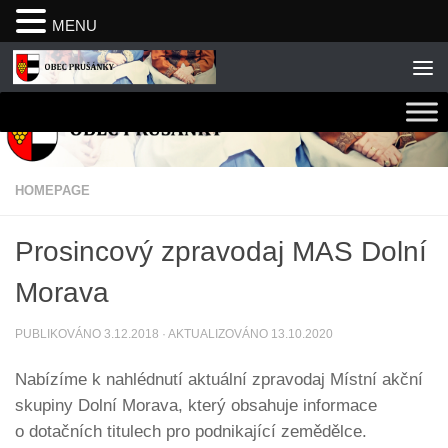
MENU
Skip to content
HOMEPAGE
Prosincový zpravodaj MAS Dolní
Morava
PUBLIKOVÁNO
3.12.2018
· AKTUALIZOVÁNO
13.10.2020
Nabízíme k nahlédnutí aktuální zpravodaj Místní akční
skupiny Dolní Morava, který obsahuje informace
o dotačních titulech pro podnikající zemědělce.