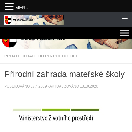
MENU
Skip to content
PŘIJATÉ DOTACE DO ROZPOČTU OBCE
Přírodní zahrada mateřské školy
PUBLIKOVÁNO
17.4.2019
· AKTUALIZOVÁNO
13.10.2020