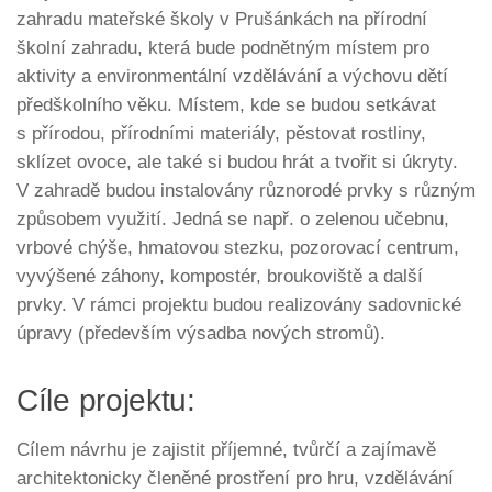
zahradu mateřské školy v Prušánkách na přírodní
školní zahradu, která bude podnětným místem pro
aktivity a environmentální vzdělávání a výchovu dětí
předškolního věku. Místem, kde se budou setkávat
s přírodou, přírodními materiály, pěstovat rostliny,
sklízet ovoce, ale také si budou hrát a tvořit si úkryty.
V zahradě budou instalovány různorodé prvky s různým
způsobem využití. Jedná se např. o zelenou učebnu,
vrbové chýše, hmatovou stezku, pozorovací centrum,
vyvýšené záhony, kompostér, broukoviště a další
prvky. V rámci projektu budou realizovány sadovnické
úpravy (především výsadba nových stromů).
Cíle projektu:
Cílem návrhu je zajistit příjemné, tvůrčí a zajímavě
architektonicky členěné prostření pro hru, vzdělávání