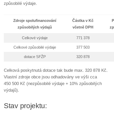
způsobilé výdaje.
Zdroje spolufinancování
Částka v Kč
P
způsobilých výdajů
včetně DPH
zp
Celkové výdaje
771 378
Celkové způsobilé výdaje
377 503
dotace SFŽP
320 878
Celková poskytnutá dotace tak bude max. 320 878 Kč.
Vlastní zdroje obce jsou odhadovány ve výši cca
450 500 Kč (nezpůsobilé výdaje + 10% způsobilých
výdajů).
Stav projektu: