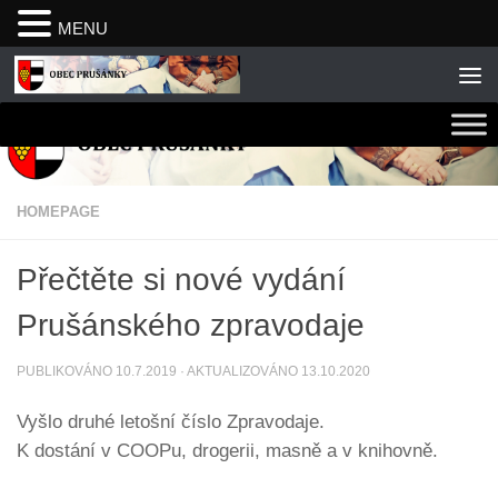
MENU
Skip to content
HOMEPAGE
Přečtěte si nové vydání
Prušánského zpravodaje
PUBLIKOVÁNO
10.7.2019
· AKTUALIZOVÁNO
13.10.2020
Vyšlo druhé letošní číslo Zpravodaje.
K dostání v COOPu, drogerii, masně a v knihovně.