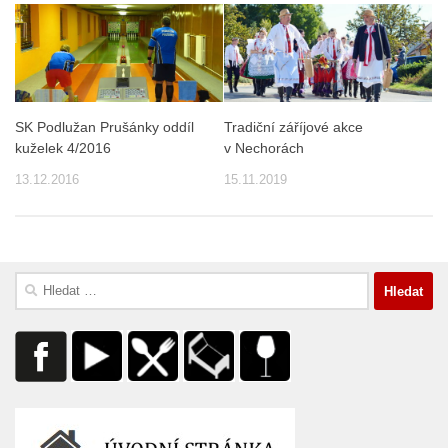
SK Podlužan Prušánky oddíl
Tradiční záříjové akce
kuželek 4/2016
v Nechorách
13.12.2016
15.11.2019
Vyhledávání