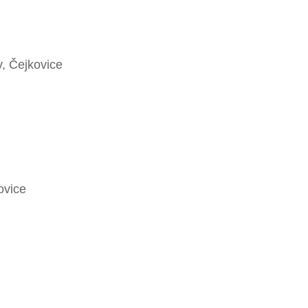
v, Čejkovice
ovice