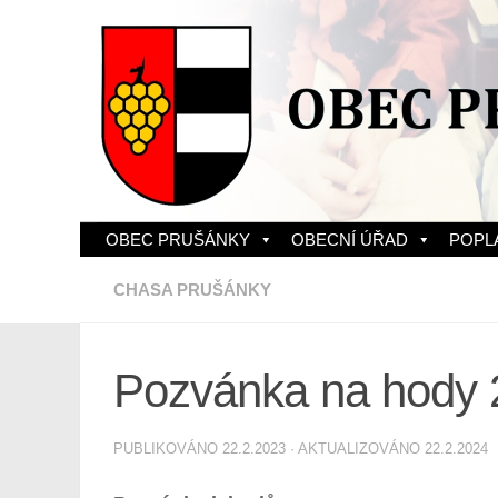
Skip to content
OBEC PRUŠÁNKY
OBECNÍ ÚŘAD
POPL
CHASA PRUŠÁNKY
Pozvánka na hody 
PUBLIKOVÁNO
22.2.2023
· AKTUALIZOVÁNO
22.2.2024