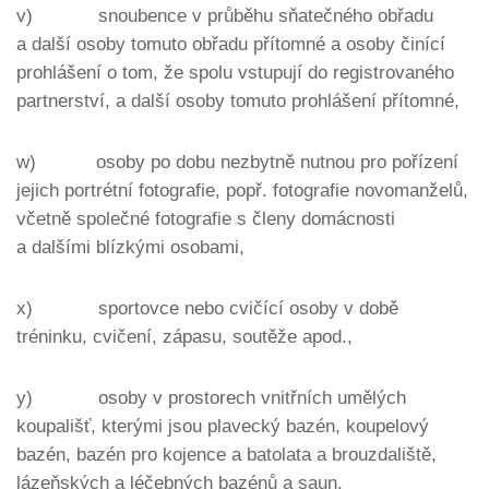
v) snoubence v průběhu sňatečného obřadu
a další osoby tomuto obřadu přítomné a osoby činící
prohlášení o tom, že spolu vstupují do registrovaného
partnerství, a další osoby tomuto prohlášení přítomné,
w) osoby po dobu nezbytně nutnou pro pořízení
jejich portrétní fotografie, popř. fotografie novomanželů,
včetně společné fotografie s členy domácnosti
a dalšími blízkými osobami,
x) sportovce nebo cvičící osoby v době
tréninku, cvičení, zápasu, soutěže apod.,
y) osoby v prostorech vnitřních umělých
koupališť, kterými jsou plavecký bazén, koupelový
bazén, bazén pro kojence a batolata a brouzdaliště,
lázeňských a léčebných bazénů a saun.