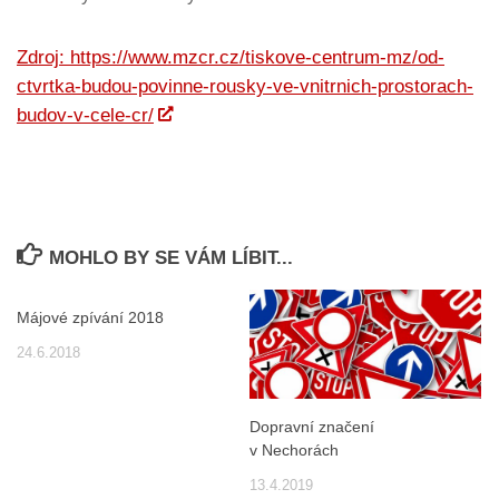
Zdroj: https://www.mzcr.cz/tiskove-centrum-mz/od-
ctvrtka-budou-povinne-rousky-ve-vnitrnich-prostorach-
budov-v-cele-cr/
MOHLO BY SE VÁM LÍBIT...
Májové zpívání 2018
24.6.2018
Dopravní značení
v Nechorách
13.4.2019