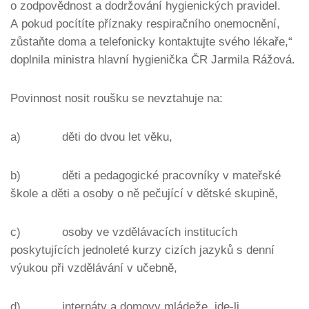
o zodpovědnost a dodržování hygienických pravidel.
A pokud pocítíte příznaky respiračního onemocnění,
zůstaňte doma a telefonicky kontaktujte svého lékaře
,“
doplnila ministra hlavní hygienička ČR Jarmila Rážová.
Povinnost nosit roušku se nevztahuje na:
a) děti do dvou let věku,
b) děti a pedagogické pracovníky v mateřské
škole a děti a osoby o ně pečující v dětské skupině,
c) osoby ve vzdělávacích institucích
poskytujících jednoleté kurzy cizích jazyků s denní
výukou při vzdělávání v učebně,
d) internáty a domovy mládeže, jde-li