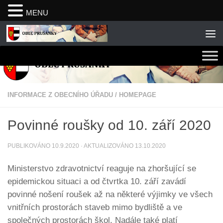
MENU
Skip to content
INFORMACE Z OBECNÍHO ÚŘADU
/
HOMEPAGE
Povinné roušky od 10. září 2020
PUBLIKOVÁNO
10.9.2020
· AKTUALIZOVÁNO
13.10.2020
Ministerstvo zdravotnictví reaguje na zhoršující se
epidemickou situaci a od čtvrtka 10. září zavádí
povinné nošení roušek až na některé výjimky ve všech
vnitřních prostorách staveb mimo bydliště a ve
společných prostorách škol. Nadále také platí