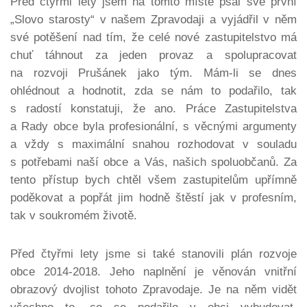
Před čtyřmi lety jsem na tomto místě psal své první
„Slovo starosty“ v našem Zpravodaji a vyjádřil v něm
své potěšení nad tím, že celé nové zastupitelstvo má
chuť táhnout za jeden provaz a spolupracovat
na rozvoji Prušánek jako tým. Mám-li se dnes
ohlédnout a hodnotit, zda se nám to podařilo, tak
s radostí konstatuji, že ano. Práce Zastupitelstva
a Rady obce byla profesionální, s věcnými argumenty
a vždy s maximální snahou rozhodovat v souladu
s potřebami naší obce a Vás, našich spoluobčanů. Za
tento přístup bych chtěl všem zastupitelům upřímně
poděkovat a popřát jim hodně štěstí jak v profesním,
tak v soukromém životě.
Před čtyřmi lety jsme si také stanovili plán rozvoje
obce 2014-2018. Jeho naplnění je věnován vnitřní
obrazový dvojlist tohoto Zpravodaje. Je na něm vidět