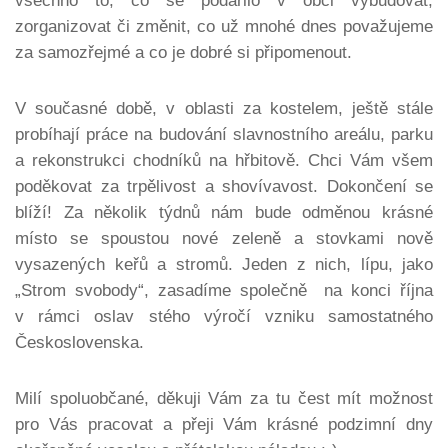
všechno to, co se podařilo v obci vybudovat,
zorganizovat či změnit, co už mnohé dnes považujeme
za samozřejmé a co je dobré si připomenout.
V současné době, v oblasti za kostelem, ještě stále
probíhají práce na budování slavnostního areálu, parku
a rekonstrukci chodníků na hřbitově. Chci Vám všem
poděkovat za trpělivost a shovívavost. Dokončení se
blíží! Za několik týdnů nám bude odměnou krásné
místo se spoustou nové zeleně a stovkami nově
vysazených keřů a stromů. Jeden z nich, lípu, jako
„Strom svobody“, zasadíme společně na konci října
v rámci oslav stého výročí vzniku samostatného
Československa.
Milí spoluobčané, děkuji Vám za tu čest mít možnost
pro Vás pracovat a přeji Vám krásné podzimní dny