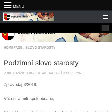
MENU
Skip to content
HOMEPAGE
/
SLOVO STAROSTY
Podzimní slovo starosty
PUBLIKOVÁNO
3.10.2018
· AKTUALIZOVÁNO
13.10.2020
Zpravodaj 3/2018:
Vážení a milí spoluobčané,