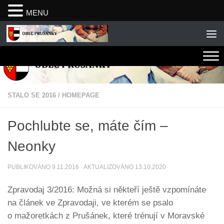
MENU
Skip to content
STALO SE 2016
/
HOMEPAGE
Pochlubte se, máte čím –
Neonky
PUBLIKOVÁNO
9.11.2016
· AKTUALIZOVÁNO
13.10.2020
Zpravodaj 3/2016: Možná si někteří ještě vzpomínáte
na článek ve Zpravodaji, ve kterém se psalo
o mažoretkách z Prušánek, které trénují v Moravské