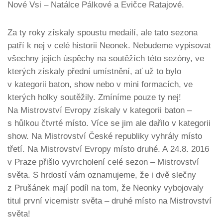
Nové Vsi – Natálce Pálkové a Evičce Ratajové.
Za ty roky získaly spoustu medailí, ale tato sezona
patří k nej v celé historii Neonek. Nebudeme vypisovat
všechny jejich úspěchy na soutěžích této sezóny, ve
kterých získaly přední umístnění, ať už to bylo
v kategorii baton, show nebo v mini formacích, ve
kterých holky soutěžily. Zmíníme pouze ty nej!
Na Mistrovství Evropy získaly v kategorii baton –
s hůlkou čtvrté místo. Více se jim ale dařilo v kategorii
show. Na Mistrovství České republiky vyhrály místo
třetí. Na Mistrovství Evropy místo druhé. A 24.8. 2016
v Praze přišlo vyvrcholení celé sezon – Mistrovství
světa. S hrdostí vám oznamujeme, že i dvě slečny
z Prušánek mají podíl na tom, že Neonky vybojovaly
titul první vicemistr světa – druhé místo na Mistrovství
světa!