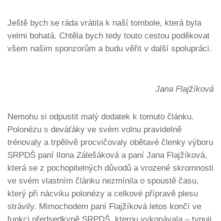
Ještě bych se ráda vrátila k naší tombole, která byla
velmi bohatá. Chtěla bych tedy touto cestou poděkovat
všem našim sponzorům a budu věřit v další spolupráci.
Jana Flajžíková
Nemohu si odpustit malý dodatek k tomuto článku.
Polonézu s deváťáky ve svém volnu pravidelně
trénovaly a trpělivě procvičovaly obětavé členky výboru
SRPDŠ paní Ilona Zálešáková a paní Jana Flajžíková,
která se z pochopitelných důvodů a vrozené skromnosti
ve svém vlastním článku nezmínila o spoustě času,
který při nácviku polonézy a celkové přípravě plesu
strávily. Mimochodem paní Flajžíková letos končí ve
funkci předsedkyně SRPDŠ, kterou vykonávala – typuji