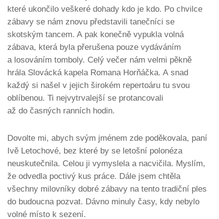
které ukončilo veškeré dohady kdo je kdo. Po chvilce
zábavy se nám znovu představili tanečníci se
skotským tancem. A pak konečně vypukla volná
zábava, která byla přerušena pouze vydáváním
a losováním tomboly. Celý večer nám velmi pěkně
hrála Slovácká kapela Romana Horňáčka. A snad
každý si našel v jejich širokém repertoáru tu svou
oblíbenou. Ti nejvytrvalejší se protancovali
až do časných ranních hodin.
Dovolte mi, abych svým jménem zde poděkovala, paní
Ivě Letochové, bez které by se letošní polonéza
neuskutečnila. Celou ji vymyslela a nacvičila. Myslím,
že odvedla poctivý kus práce. Dále jsem chtěla
všechny milovníky dobré zábavy na tento tradiční ples
do budoucna pozvat. Dávno minuly časy, kdy nebylo
volné místo k sezení.