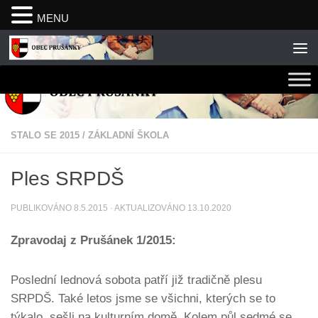
MENU
Skip to content
STALO SE 2015
/
ZÁKLADNÍ ŠKOLA
Ples SRPDŠ
PUBLIKOVÁNO
8.5.2015
· AKTUALIZOVÁNO
13.10.2020
Zpravodaj z Prušánek 1/2015:
Poslední lednová sobota patří již tradičně plesu
SRPDŠ. Také letos jsme se všichni, kterých se to
týkalo, sešli na kulturním domě. Kolem půl sedmé se