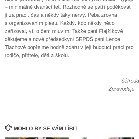
– minimálně dvanáct let. Rozhodně se patří poděkovat
jí za práci, čas a někdy taky nervy, třeba zrovna
s organizováním plesu. Každý, kdo někdy něco
zařizoval, ví, o čem mluvím. Takže paní Flajžíkové
děkujeme a nové předsedkyni SRPDŠ paní Lence
Tlachové popřejme hodně zdaru v její budoucí práci pro
rodiče, přátele, děti a školu.
Šéfreda
Zpravodaje
MOHLO BY SE VÁM LÍBIT...