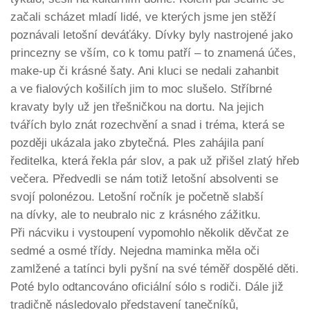
začali scházet mladí lidé, ve kterých jsme jen stěží
poznávali letošní deváťáky. Dívky byly nastrojené jako
princezny se vším, co k tomu patří – to znamená účes,
make-up či krásné šaty. Ani kluci se nedali zahanbit
a ve fialových košilích jim to moc slušelo. Stříbrné
kravaty byly už jen třešničkou na dortu. Na jejich
tvářích bylo znát rozechvění a snad i tréma, která se
později ukázala jako zbytečná. Ples zahájila paní
ředitelka, která řekla pár slov, a pak už přišel zlatý hřeb
večera. Předvedli se nám totiž letošní absolventi se
svojí polonézou. Letošní ročník je početně slabší
na dívky, ale to neubralo nic z krásného zážitku.
Při nácviku i vystoupení vypomohlo několik děvčat ze
sedmé a osmé třídy. Nejedna maminka měla oči
zamlžené a tatínci byli pyšní na své téměř dospělé děti.
Poté bylo odtancováno oficiální sólo s rodiči. Dále již
tradičně následovalo představení tanečníků,