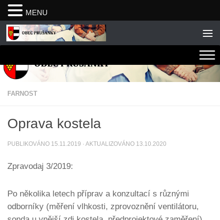
MENU
Skip to content
FARNOST
Oprava kostela
PUBLIKOVÁNO
15.11.2019
· AKTUALIZOVÁNO
13.10.2020
Zpravodaj 3/2019:
Po několika letech příprav a konzultací s různými
odborníky (měření vlhkosti, zprovoznění ventilátoru,
sonda u vnější zdi kostela, předprojektové zaměření)