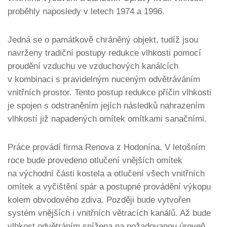
proběhly naposledy v letech 1974 a 1996.
Jedná se o památkově chráněný objekt, tudíž jsou
navrženy tradiční postupy redukce vlhkosti pomocí
proudění vzduchu ve vzduchových kanálcích
v kombinaci s pravidelným nuceným odvětráváním
vnitřních prostor. Tento postup redukce příčin vlhkosti
je spojen s odstraněním jejích následků nahrazením
vlhkostí již napadených omítek omítkami sanačními.
Práce provádí firma Renova z Hodonína. V letošním
roce bude provedeno otlučení vnějších omítek
na východní části kostela a otlučení všech vnitřních
omítek a vyčištění spár a postupné provádění výkopu
kolem obvodového zdiva. Později bude vytvořen
systém vnějších i vnitřních větracích kanálů. Až bude
vlhkost odvětráním snížena na požadovanou úroveň,