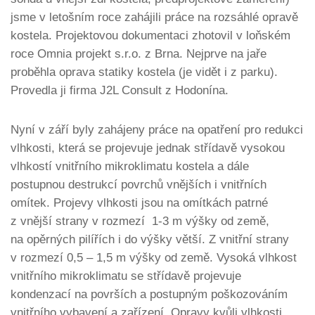
jsme v letošním roce zahájili práce na rozsáhlé opravě
kostela. Projektovou dokumentaci zhotovil v loňském
roce Omnia projekt s.r.o. z Brna. Nejprve na jaře
proběhla oprava statiky kostela (je vidět i z parku).
Provedla ji firma J2L Consult z Hodonína.
Nyní v září byly zahájeny práce na opatření pro redukci
vlhkosti, která se projevuje jednak střídavě vysokou
vlhkostí vnitřního mikroklimatu kostela a dále
postupnou destrukcí povrchů vnějších i vnitřních
omítek. Projevy vlhkosti jsou na omítkách patrné
z vnější strany v rozmezí 1-3 m výšky od země,
na opěrných pilířích i do výšky větší. Z vnitřní strany
v rozmezí 0,5 – 1,5 m výšky od země. Vysoká vlhkost
vnitřního mikroklimatu se střídavě projevuje
kondenzací na površích a postupným poškozováním
vnitřního vybavení a zařízení. Opravy kvůli vlhkosti