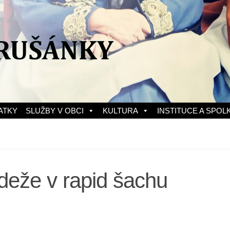
ATKY
SLUŽBY V OBCI
KULTURA
INSTITUCE A SPOL
deže v rapid šachu