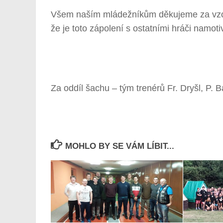
Všem naším mládežníkům děkujeme za vzor
že je toto zápolení s ostatními hráči namot
Za oddíl šachu – tým trenérů Fr. Dryšl, P. B
MOHLO BY SE VÁM LÍBIT...