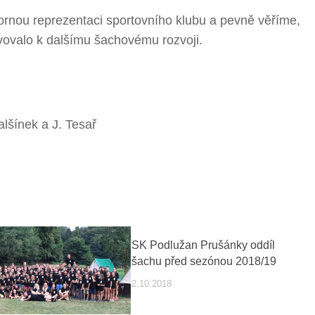
nou reprezentaci sportovního klubu a pevně věříme,
ivovalo k dalšímu šachovému rozvoji.
alšínek a J. Tesař
SK Podlužan Prušánky oddíl
šachu před sezónou 2018/19
2.10.2018