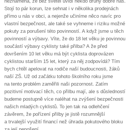
neznamená, že bez světel uvidí někdo druhý dobře nás.
Stojí to pár korun, lze sehnat i v několika prodejnách
přímo u nás v obci, a nejenže učiníme něco navíc pro
vlastní bezpečnost, ale také se vyhneme i riziku možné
pokuty za porušení této povinností. A když jsme u těch
povinností a výbavy. Víte, že do 18 let věku je povinnou
součástí výbavy cyklisty také přilba? A že před
dovršením 10 let věku má být cyklista doprovázen
cyklistou starším 15 let, který za něj zodpovídá? Tím
bych chtěl apelovat na rodiče naší budoucnosti, žáků
naší ZŠ. Už od začátku tohoto školního roku jsme
na tento problém zaměřili naši pozornost. Zatím
pozitivní motivací těch, co přilbu mají, ale s důsledností
budeme postupně více naléhat na zvýšení bezpečnosti
našich mladých cyklistů. To jen tak na odlehčení
závěrem, že pořízení přilby je jistě rozumnější
a trvalejší využití financí než úhrada pokutového bloku
za její nenošení.