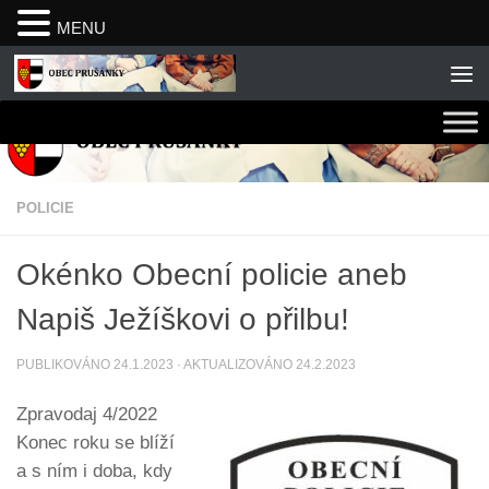
MENU
Skip to content
POLICIE
Okénko Obecní policie aneb
Napiš Ježíškovi o přilbu!
PUBLIKOVÁNO
24.1.2023
· AKTUALIZOVÁNO
24.2.2023
Zpravodaj 4/2022
Konec roku se blíží
a s ním i doba, kdy