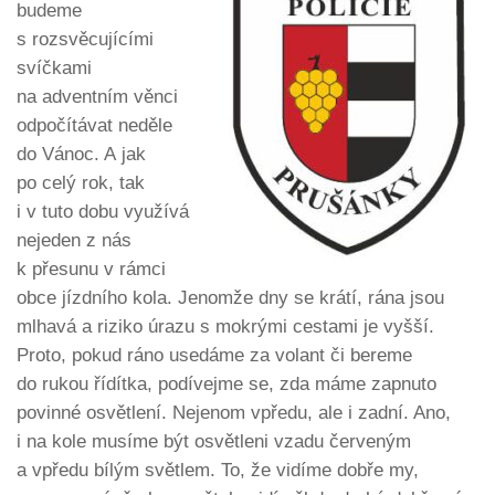
budeme
s rozsvěcujícími
svíčkami
na adventním věnci
odpočítávat neděle
do Vánoc. A jak
po celý rok, tak
i v tuto dobu využívá
nejeden z nás
k přesunu v rámci
obce jízdního kola. Jenomže dny se krátí, rána jsou
mlhavá a riziko úrazu s mokrými cestami je vyšší.
Proto, pokud ráno usedáme za volant či bereme
do rukou řídítka, podívejme se, zda máme zapnuto
povinné osvětlení. Nejenom vpředu, ale i zadní. Ano,
i na kole musíme být osvětleni vzadu červeným
a vpředu bílým světlem. To, že vidíme dobře my,