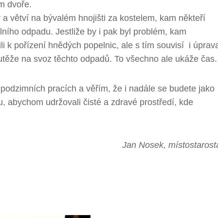
m dvoře.
 a větví na bývalém hnojišti za kostelem, kam někteří
lního odpadu. Jestliže by i pak byl problém, kam
i k pořízení hnědých popelnic, ale s tím souvisí i úprav
utěže na svoz těchto odpadů. To všechno ale ukáže čas.
podzimních pracích a věřím, že i nadále se budete jako
 abychom udržovali čisté a zdravé prostředí, kde
Jan Nosek, místostarost