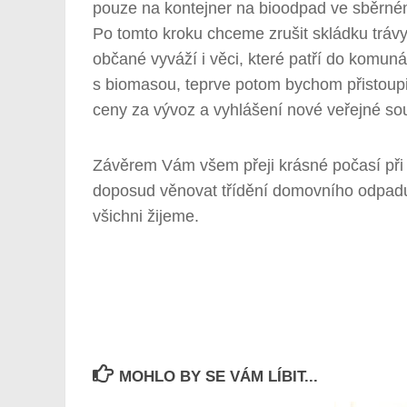
pouze na kontejner na bioodpad ve sběrné
Po tomto kroku chceme zrušit skládku trávy
občané vyváží i věci, které patří do komuná
s biomasou, teprve potom bychom přistoupil
ceny za vývoz a vyhlášení nové veřejné so
Závěrem Vám všem přeji krásné počasí při 
doposud věnovat třídění domovního odpadu,
všichni žijeme.
MOHLO BY SE VÁM LÍBIT...