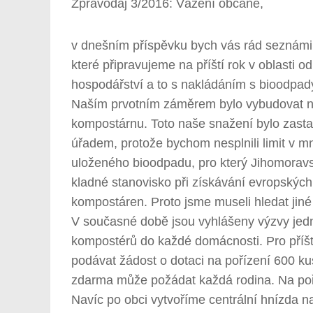
Zpravodaj 3/2016: Vážení občané,
v dnešním příspěvku bych vás rád seznámil
které připravujeme na příští rok v oblasti 
hospodářství a to s nakládáním s bioodpad
Naším prvotním záměrem bylo vybudovat 
kompostárnu. Toto naše snažení bylo zast
úřadem, protože bychom nesplnili limit v m
uloženého bioodpadu, pro který Jihomoravs
kladné stanovisko při získávání evropských
kompostáren. Proto jsme museli hledat jiné
V současné době jsou vyhlášeny výzvy jedn
kompostérů do každé domácnosti. Pro příští
podávat žádost o dotaci na pořízení 600 ku
zdarma může požádat každá rodina. Na poř
Navíc po obci vytvoříme centrální hnízda n