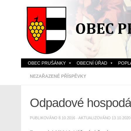
Skip to content
OBEC PRUŠÁNKY
OBECNÍ ÚŘAD
POPL
NEZAŘAZENÉ PŘÍSPĚVKY
Odpadové hospodář
PUBLIKOVÁNO
8.10.2016
· AKTUALIZOVÁNO
13.10.2020