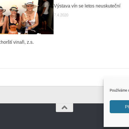
Výstava vín se letos neuskuteční
7.4.2020
orští vinaři, z.s.
Používáme c
Př