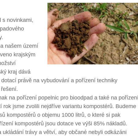
 s novinkami,
odpadového
y.
na našem území
aveno krajským
nožství
ký kraj dává
 dotací právě na vybudování a pořízení techniky
 řešení.
ak na pořízení popelnic pro bioodpad a také na pořízen
 rok jsme zvolili nejdříve variantu kompostérů. Budeme
sů kompostérů o objemu 1000 litrů, o které si pak
ízení kompostérů jsou dotace ve výši 85% nákladů.
a ukládání trávy a větví, aby občané nebyli odkázáni