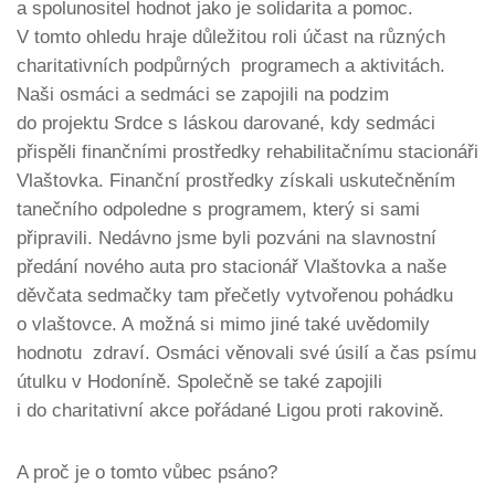
a spolunositel hodnot jako je solidarita a pomoc.
V tomto ohledu hraje důležitou roli účast na různých
charitativních podpůrných programech a aktivitách.
Naši osmáci a sedmáci se zapojili na podzim
do projektu Srdce s láskou darované, kdy sedmáci
přispěli finančními prostředky rehabilitačnímu stacionáři
Vlaštovka. Finanční prostředky získali uskutečněním
tanečního odpoledne s programem, který si sami
připravili. Nedávno jsme byli pozváni na slavnostní
předání nového auta pro stacionář Vlaštovka a naše
děvčata sedmačky tam přečetly vytvořenou pohádku
o vlaštovce. A možná si mimo jiné také uvědomily
hodnotu zdraví. Osmáci věnovali své úsilí a čas psímu
útulku v Hodoníně. Společně se také zapojili
i do charitativní akce pořádané Ligou proti rakovině.
A proč je o tomto vůbec psáno?