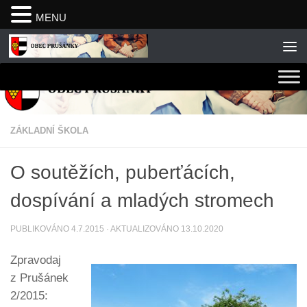
MENU
Skip to content
ZÁKLADNÍ ŠKOLA
O soutěžích, puberťácích,
dospívání a mladých stromech
PUBLIKOVÁNO
4.7.2015
· AKTUALIZOVÁNO
13.10.2020
Zpravodaj
z Prušánek
2/2015: