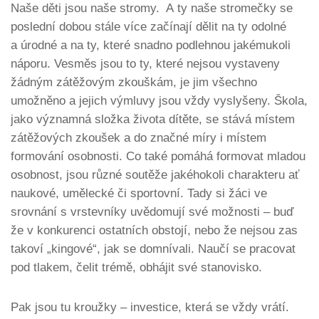
Naše děti jsou naše stromy. A ty naše stromečky se
poslední dobou stále více začínají dělit na ty odolné
a úrodné a na ty, které snadno podlehnou jakémukoli
náporu. Vesměs jsou to ty, které nejsou vystaveny
žádným zátěžovým zkouškám, je jim všechno
umožněno a jejich výmluvy jsou vždy vyslyšeny. Škola,
jako významná složka života dítěte, se stává místem
zátěžových zkoušek a do značné míry i místem
formování osobnosti. Co také pomáhá formovat mladou
osobnost, jsou různé soutěže jakéhokoli charakteru ať
naukové, umělecké či sportovní. Tady si žáci ve
srovnání s vrstevníky uvědomují své možnosti – buď
že v konkurenci ostatních obstojí, nebo že nejsou zas
takoví „kingové“, jak se domnívali. Naučí se pracovat
pod tlakem, čelit trémě, obhájit své stanovisko.
Pak jsou tu kroužky – investice, která se vždy vrátí.