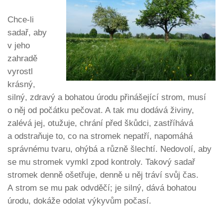
Chce-li
sadař, aby
v jeho
zahradě
vyrostl
krásný,
silný, zdravý a bohatou úrodu přinášející strom, musí
o něj od počátku pečovat. A tak mu dodává živiny,
zalévá jej, otužuje, chrání před škůdci, zastříhává
a odstraňuje to, co na stromek nepatří, napomáhá
správnému tvaru, ohýbá a různě šlechtí. Nedovolí, aby
se mu stromek vymkl zpod kontroly. Takový sadař
stromek denně ošetřuje, denně u něj tráví svůj čas.
A strom se mu pak odvděčí; je silný, dává bohatou
úrodu, dokáže odolat výkyvům počasí.