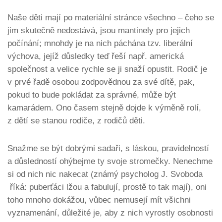
Naše děti mají po materiální stránce všechno – čeho se
jim skutečně nedostává, jsou mantinely pro jejich
počínání; mnohdy je na nich páchána tzv. liberální
výchova, jejíž důsledky teď řeší např. americká
společnost a velice rychle se ji snaží opustit. Rodič je
v prvé řadě osobou zodpovědnou za své dítě, pak,
pokud to bude pokládat za správné, může být
kamarádem. Ono časem stejně dojde k výměně rolí,
z dětí se stanou rodiče, z rodičů děti.
Snažme se být dobrými sadaři, s láskou, pravidelností
a důsledností ohýbejme ty svoje stromečky. Nenechme
si od nich nic nakecat (známý psycholog J. Svoboda
říká: puberťáci lžou a fabulují, prostě to tak mají), oni
toho mnoho dokážou, vůbec nemusejí mít všichni
vyznamenání, důležité je, aby z nich vyrostly osobnosti