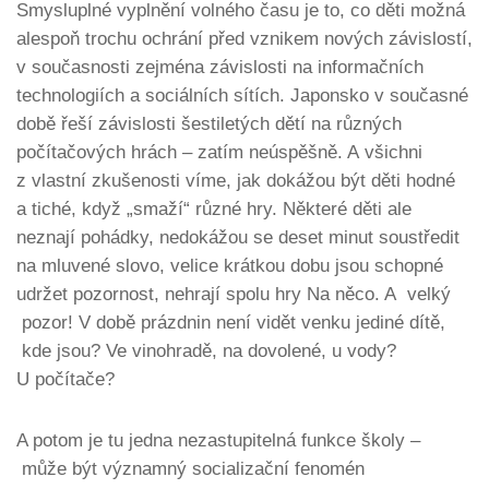
Smysluplné vyplnění volného času je to, co děti možná
alespoň trochu ochrání před vznikem nových závislostí,
v současnosti zejména závislosti na informačních
technologiích a sociálních sítích. Japonsko v současné
době řeší závislosti šestiletých dětí na různých
počítačových hrách – zatím neúspěšně. A všichni
z vlastní zkušenosti víme, jak dokážou být děti hodné
a tiché, když „smaží“ různé hry. Některé děti ale
neznají pohádky, nedokážou se deset minut soustředit
na mluvené slovo, velice krátkou dobu jsou schopné
udržet pozornost, nehrají spolu hry Na něco. A velký
pozor! V době prázdnin není vidět venku jediné dítě,
kde jsou? Ve vinohradě, na dovolené, u vody?
U počítače?
A potom je tu jedna nezastupitelná funkce školy –
může být významný socializační fenomén