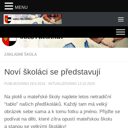
MENU
Skip to content
ZÁKLADNÍ ŠKOLA
Noví školáci se představují
PUBLIKOVÁNO
29.6.2016
· AKTUALIZOVÁNO
13.10.2020
Na plotě u mateřské školy najdete letos netradiční
“tablo” našich předškoláků. Každý tam má velký
obrázek sebe sama a k tomu fotku a jméno. Přijďte se
podívat na děti, které zítra opustí mateřskou školu
a stanou se velkými školáky!