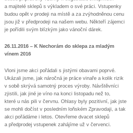
a majitelé sklepů s výkladem o své práci. Vstupenky
budou opět v prodeji na místě a za zvýhodněnou cenu
jsou již v předprodeji na našem webu. Někteří zájemci
je pořídili svým blízkým jako vánoční dárek.
26.11.2016 – K Nechorám do sklepa za mladým
vínem 2016
Vloni jsme akci pořádali s jistými obavami poprvé.
Ukázali jsme, jak náročná je práce vinaře a kolik rizik
v sobě skrývá samotný proces výroby. Návštěvníci
zjistili, jak jiné je víno na konci listopadu než to,
které u nás pili v červnu. Ohlasy byly pozitivní, jak jste
se mohli dočíst v posledním loňském Zpravodaji, a tak
akci pořádáme i letos. Otevřeme dvacet sklepů
a předprodej vstupenek zahájíme už v červenci.