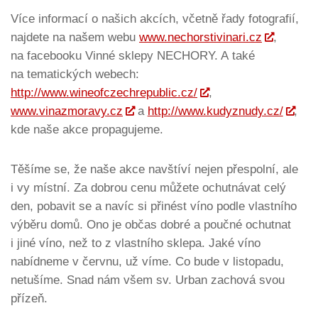
Více informací o našich akcích, včetně řady fotografií,
najdete na našem webu
www.nechorstivinari.cz
,
na facebooku Vinné sklepy NECHORY. A také
na tematických webech:
http://www.wineofczechrepublic.cz/
,
www.vinazmoravy.cz
a
http://www.kudyznudy.cz/
,
kde naše akce propagujeme.
Těšíme se, že naše akce navštíví nejen přespolní, ale
i vy místní. Za dobrou cenu můžete ochutnávat celý
den, pobavit se a navíc si přinést víno podle vlastního
výběru domů. Ono je občas dobré a poučné ochutnat
i jiné víno, než to z vlastního sklepa. Jaké víno
nabídneme v červnu, už víme. Co bude v listopadu,
netušíme. Snad nám všem sv. Urban zachová svou
přízeň.