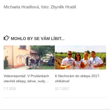
Michaela Hradilová, foto: Zbyněk Hradil
MOHLO BY SE VÁM LÍBIT...
Videoreportáž: V Prušánkách
K Nechorám do sklepa 2017:
otevřeli sklepy, lahve, sudy…
ohlédnutí
7.7.2015
22.7.2017