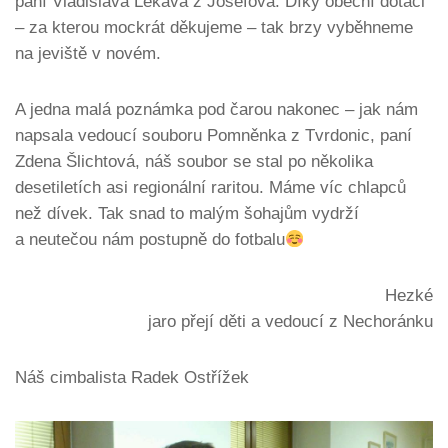
paní Vladislava Lekavá z Josefova. Díky obecní dotaci
– za kterou mockrát děkujeme – tak brzy vyběhneme
na jeviště v novém.
A jedna malá poznámka pod čarou nakonec – jak nám
napsala vedoucí souboru Pomněnka z Tvrdonic, paní
Zdena Šlichtová, náš soubor se stal po několika
desetiletích asi regionální raritou. Máme víc chlapců
než dívek. Tak snad to malým šohajům vydrží
a neutečou nám postupně do fotbalu
Hezké
jaro přejí děti a vedoucí z Nechoránku
Náš cimbalista Radek Ostřížek