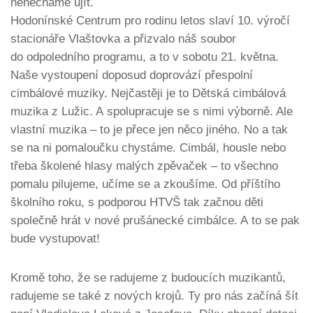
nenecháme ujít.
Hodonínské Centrum pro rodinu letos slaví 10. výročí
stacionáře Vlaštovka a přizvalo náš soubor
do odpoledního programu, a to v sobotu 21. května.
Naše vystoupení doposud doprovází přespolní
cimbálové muziky. Nejčastěji je to Dětská cimbálová
muzika z Lužic. A spolupracuje se s nimi výborně. Ale
vlastní muzika – to je přece jen něco jiného. No a tak
se na ni pomaloučku chystáme. Cimbál, housle nebo
třeba školené hlasy malých zpěvaček – to všechno
pomalu pilujeme, učíme se a zkoušíme. Od příštího
školního roku, s podporou HTVŠ tak začnou děti
společně hrát v nové prušánecké cimbálce. A to se pak
bude vystupovat!
Kromě toho, že se radujeme z budoucích muzikantů,
radujeme se také z nových krojů. Ty pro nás začíná šít