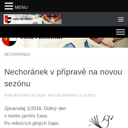
MENU
Skip to content
NECHORÁNEK
Nechoránek v přípravě na novou
sezónu
PUBLIKOVÁNO
18.5.2016
· AKTUALIZOVÁNO
13.10.2020
Zpravodaj 1/2016: Dobrý den
v tomto jarním čase.
Po měsících plných čepic