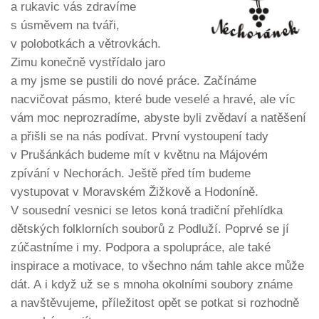
a rukavic vás zdravíme
s úsměvem na tváři,
v polobotkách a větrovkách.
Zimu konečně vystřídalo jaro
a my jsme se pustili do nové práce. Začínáme
nacvičovat pásmo, které bude veselé a hravé, ale víc
vám moc neprozradíme, abyste byli zvědaví a natěšení
a přišli se na nás podívat. První vystoupení tady
v Prušánkách budeme mít v květnu na Májovém
zpívání v Nechorách. Ještě před tím budeme
vystupovat v Moravském Žižkově a Hodoníně.
V sousední vesnici se letos koná tradiční přehlídka
dětských folklorních souborů z Podluží. Poprvé se jí
zúčastníme i my. Podpora a spolupráce, ale také
inspirace a motivace, to všechno nám tahle akce může
dát. A i když už se s mnoha okolními soubory známe
a navštěvujeme, příležitost opět se potkat si rozhodně