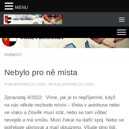
MENU
Skip to content
FARNOST
Nebylo pro ně místa
PUBLIKOVÁNO
24.1.2023
· AKTUALIZOVÁNO
24.2.2023
Zpravodaj 4/2022: Víme, jak je to nepříjemné, když
na nás někde nezbude místo – třeba v autobuse nebo
ve vlaku a člověk musí stát, nebo se tam vůbec
nevejde a má smůlu. Musí čekat na další spoj. Nebo se
potřebuje ubytovat a mají obsazeno. Všude plno lidí,