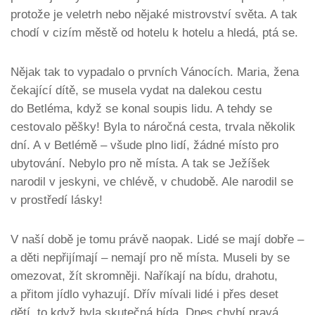
protože je veletrh nebo nějaké mistrovství světa. A tak
chodí v cizím městě od hotelu k hotelu a hledá, ptá se.
Nějak tak to vypadalo o prvních Vánocích. Maria, žena
čekající dítě, se musela vydat na dalekou cestu
do Betléma, když se konal soupis lidu. A tehdy se
cestovalo pěšky! Byla to náročná cesta, trvala několik
dní. A v Betlémě – všude plno lidí, žádné místo pro
ubytování. Nebylo pro ně místa. A tak se Ježíšek
narodil v jeskyni, ve chlévě, v chudobě. Ale narodil se
v prostředí lásky!
V naší době je tomu právě naopak. Lidé se mají dobře –
a děti nepřijímají – nemají pro ně místa. Museli by se
omezovat, žít skromněji. Naříkají na bídu, drahotu,
a přitom jídlo vyhazují. Dřív mívali lidé i přes deset
dětí, to když byla skutečná bída. Dnes chybí pravá