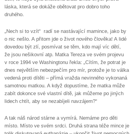
láska, která se dokáže obětovat pro dobro toho
druhého.
„Nech si to vzít“ radí se nastávající mamince, jako by
o nic nešlo. A přitom jde o život nového člověka! A lidé
dovedou být zlí, posmívat se těm, kdo mají víc dětí,
že jsou nešikovní atp. Matka Tereza ve svém projevu
v roce 1994 ve Washingtonu řekla: „Cítím, že potrat je
dnes největším nebezpečím pro mír, protože je to válka
vedená proti dítěti – přímá vražda nevinného vykonaná
samotnou matkou. A když dopustíme, že matka může
zabít dokonce své vlastní dítě, jak můžeme po jiných
lidech chtít, aby se nezabíjeli navzájem?“
A tak náš národ stárne a vymírá. Nemáme pro děti
místo. Místo ve svém srdci. Druhá strana téže mince je
tolik diskutovaná euthanázie – ukončit život nemocných