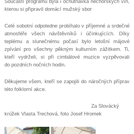
Součástí programu byla i ochutnávka nechorských vín,
kterou si připravil domácí mužský sbor
Celé sobotní odpoledne probíhalo v příjemné a srdečné
atmosféře všech návštěvníků i účinkujících. Díky
teplému a slunečnému počasí bylo letošní májové
zpívání pro všechny pěkným kulturním zážitkem. Ti,
kteří vydrželi, si při cimbálové muzice vyzpěvovali
do pozdních nočních hodin.
Děkujeme všem, kteří se zapojili do náročných příprav
této folklorní akce.
Za Slovácký
krúžek Vlasta Trechová, foto Josef Hromek