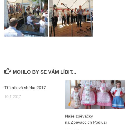
MOHLO BY SE VÁM LÍBIT...
Tříkrálová sbírka 2017
10.1.2017
Naše zpěvačky
na Zpěváčcích Podluží