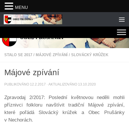
MENU
Skip to content
STALO SE 2017
/
MÁJOVÉ ZPÍVÁNÍ
/
SLOVÁCKÝ KRŮŽEK
Májové zpívání
PUBLIKOVÁNO
12.2.2017
· AKTUALIZOVÁNO
13.10.2020
Zpravodaj 2/2017: Poslední květnovou neděli mohli
příznivci folkloru navštívit tradiční Májové zpívání,
které pořádá Slovácký krúžek a Obec Prušánky
v Nechorách.