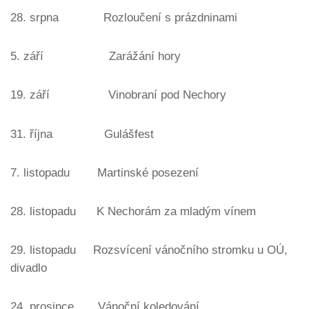
28. srpna Rozloučení s prázdninami
5. září Zarážání hory
19. září Vinobraní pod Nechory
31. října Gulášfest
7. listopadu Martinské posezení
28. listopadu K Nechorám za mladým vínem
29. listopadu Rozsvícení vánočního stromku u OÚ,
divadlo
24. prosince Vánoční koledování