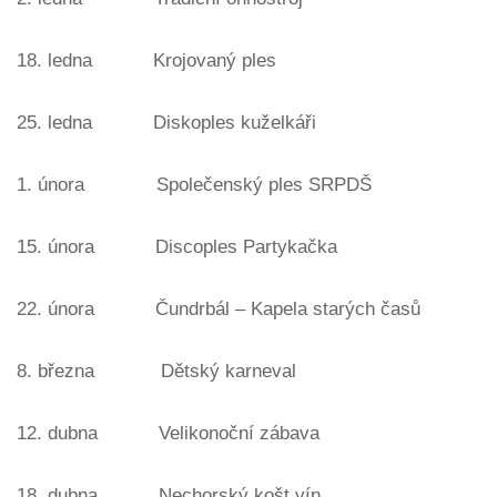
18. ledna Krojovaný ples
25. ledna Diskoples kuželkáři
1. února Společenský ples SRPDŠ
15. února Discoples Partykačka
22. února Čundrbál – Kapela starých časů
8. března Dětský karneval
12. dubna Velikonoční zábava
18. dubna Nechorský košt vín