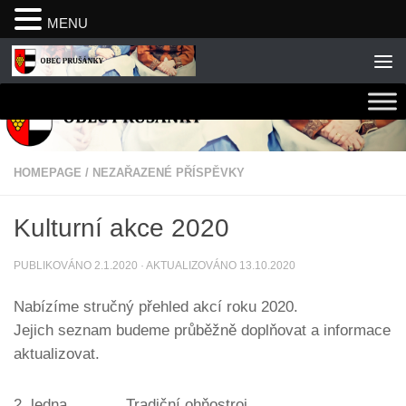
MENU
Skip to content
HOMEPAGE
/
NEZAŘAZENÉ PŘÍSPĚVKY
Kulturní akce 2020
PUBLIKOVÁNO
2.1.2020
· AKTUALIZOVÁNO
13.10.2020
Nabízíme stručný přehled akcí roku 2020.
Jejich seznam budeme průběžně doplňovat a informace
aktualizovat.
2. ledna Tradiční ohňostroj