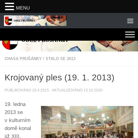
MENU
Skip to content
CHASA PRUŠÁNKY
/
STALO SE 2013
Krojovaný ples (19. 1. 2013)
PUBLIKOVÁNO
19.4.2015
· AKTUALIZOVÁNO
13.10.2020
19. ledna
2013 se
v kulturním
domě konal
již XIII.