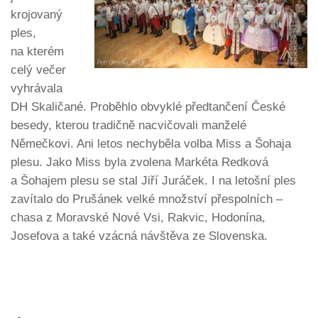
krojovaný
ples,
na kterém
celý večer
vyhrávala
DH Skaličané. Proběhlo obvyklé předtančení České
besedy, kterou tradičně nacvičovali manželé
Němečkovi. Ani letos nechyběla volba Miss a Šohaja
plesu. Jako Miss byla zvolena Markéta Redková
a Šohajem plesu se stal Jiří Juráček. I na letošní ples
zavítalo do Prušánek velké množství přespolních –
chasa z Moravské Nové Vsi, Rakvic, Hodonína,
Josefova a také vzácná návštěva ze Slovenska.