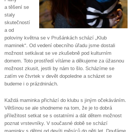
a těšení se
staly
skutečností
a od
poloviny května se v Prušánkách schází „Klub
maminek“. Od vedení obecního úřadu jsme dostali
možnost setkávat se ve zkušebně pod kulturním
domem. Toto prostředí vítáme a děkujeme za úžasnou
možnost zkusit, jestli by nám to šlo. Scházíme se
zatím ve čtvrtek v devět dopoledne a scházet se
budeme i o prázdninách.
Každá maminka přichází do klubu s jiným očekáváním.
Většinou se ale shodneme na tom, že je to dobrá
příležitost setkat se s ostatními a dát dětem možnost
poznat vrstevníky. V současné době se schází
maminky s dětmi od devíti měsíců do pěti let. Doufáme,