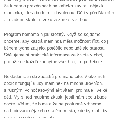
že k nám o prázdninách na kafíčko zavítá i nějaká
maminka, která bude mít dovolenou. Děti v předškolním
a mladším školním věku vezměte s sebou.
Program nemáme nijak složitý. Když se sejdeme,
chceme, aby každá maminka měla možnost říct, co ji
během týdne zaujalo, potěšilo nebo udělalo starost.
Sdělujeme si praktické informace ze života v obci,
protože ne každá zachytne všechno, co potřebuje.
Neklademe si do začátků přehnané cíle. V okolních
obcích fungují kluby maminek na mnoha úrovních,
s různými volnočasovými aktivitami pro malé i velké
děti. My si teď musíme zkusit, jestli nám spolu bude
dobře. Věřím, že bude a že se postupně vrhneme
na budování nějakého stálého místa, kde by mohl být
prostor pro děti i maminky.