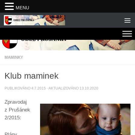
MENU
Skip to content
MAMINKY
Klub maminek
PUBLIKOVÁNO
4.7.2015
· AKTUALIZOVÁNO
13.10.2020
Zpravodaj
z Prušánek
2/2015:
Plány