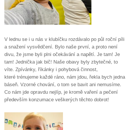
V lednu se i u nás v klubíčku rozdávalo po půl roční píli
a snažení vysvědčení. Bylo naše první, a proto není
divu, že jsme byli plni očekávání a napětí. Je tam! Je
tam! Jednička jak bič! Naše obavy byly zbytečné, to
víte. Zpívánky, říkánky i pohybová činnost,
které trénujeme každé ráno, nám jdou, řekla bych jedna
báseň. Vzorné chování, o tom se bavit ani nemusíme.
Co nám jde opravdu nejlíp, je kromě vaření a pečení
především konzumace veškerých těchto dobrot!