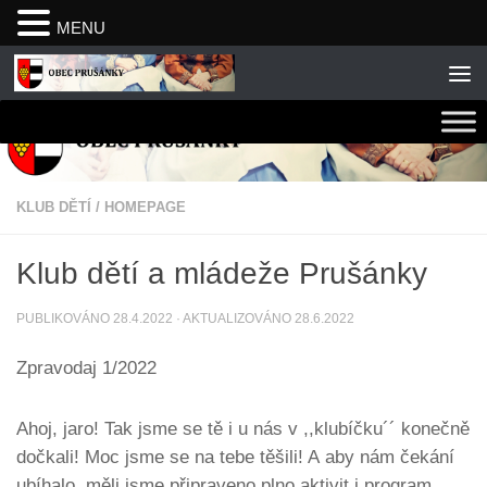
MENU
Skip to content
KLUB DĚTÍ
/
HOMEPAGE
Klub dětí a mládeže Prušánky
PUBLIKOVÁNO
28.4.2022
· AKTUALIZOVÁNO
28.6.2022
Zpravodaj 1/2022
Ahoj, jaro! Tak jsme se tě i u nás v ,,klubíčku´´ konečně
dočkali! Moc jsme se na tebe těšili! A aby nám čekání
ubíhalo, měli jsme připraveno plno aktivit i program,