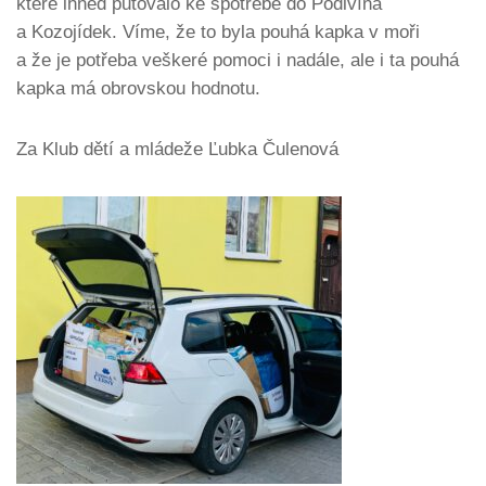
které ihned putovalo ke spotřebě do Podivína
a Kozojídek. Víme, že to byla pouhá kapka v moři
a že je potřeba veškeré pomoci i nadále, ale i ta pouhá
kapka má obrovskou hodnotu.
Za Klub dětí a mládeže Ľubka Čulenová