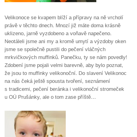
Velikonoce se kvapem blíží a přípravy na ně vrcholí
právě v těchto dnech. Mnozí již máte doma krásně
uklizeno, jarně vyzdobeno a voňavě napečeno.
Neotáleli jsme ani my a kromě umytí a výzdoby oken
jsme se společně pustili do pečení vláčných
mrkvičkových muffinků. Panečku, ty se nám povedly!
Zdobení jsme pojali velmi barevně, aby bylo poznat,
že jsou to muffinky velikonoční. Do slavení Velikonoc
na nás čeká ještě spousta tvoření, seznámení
s tradicemi, pečení beránka i velikonoční stromeček
u OÚ Prušánky, ale o tom zase příště…