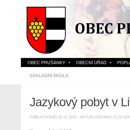
Skip to content
OBEC PRUŠÁNKY
OBECNÍ ÚŘAD
POPL
ZÁKLADNÍ ŠKOLA
Jazykový pobyt v L
PUBLIKOVÁNO
10.12.2015
· AKTUALIZOVÁNO
13.10.202