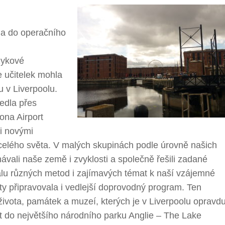
ila do operačního
zykové
e učitelek mohla
u v Liverpoolu.
edla přes
ona Airport
mi novými
 celého světa. V malých skupinách podle úrovně našich
vali naše země i zvyklosti a společně řešili zadané
škálu různých metod i zajímavých témat k naší vzájemné
y připravovala i vedlejší doprovodný program. Ten
ivota, památek a muzeí, kterých je v Liverpoolu opravd
t do největšího národního parku Anglie – The Lake