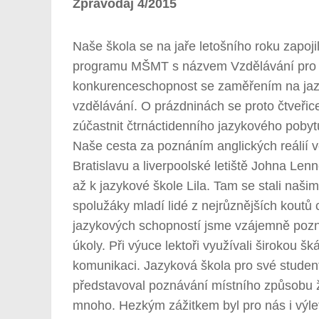
Zpravodaj 4/2015
Naše škola se na jaře letošního roku zapoj
programu MŠMT s názvem Vzdělávání pro
konkurenceschopnost se zaměřením na ja
vzdělávání. O prázdninách se proto čtveřic
zúčastnit čtrnáctidenního jazykového pobyt
Naše cesta za poznáním anglických reálií v
Bratislavu a liverpoolské letiště Johna Lenn
až k jazykové škole Lila. Tam se stali naši
spolužáky mladí lidé z nejrůznějších koutů
jazykových schopností jsme vzájemně pozná
úkoly. Při výuce lektoři využívali širokou 
komunikaci. Jazyková škola pro své student
představoval poznávání místního způsobu ž
mnoho. Hezkým zážitkem byl pro nás i výle