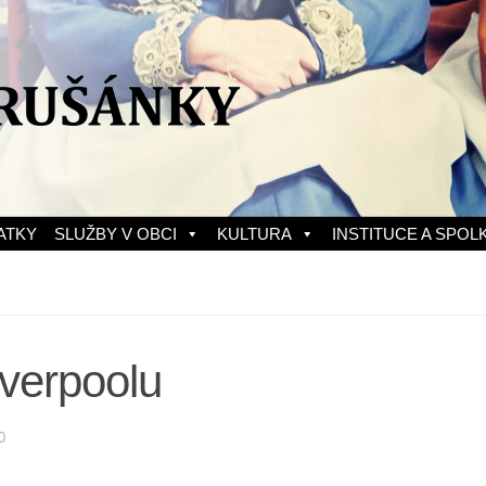
ATKY
SLUŽBY V OBCI
KULTURA
INSTITUCE A SPOL
iverpoolu
0