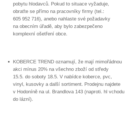
pobytu hlodavců. Pokud to situace vyžaduje,
obraťte se přímo na pracovníky firmy (tel.:
605 952 716), anebo nahlaste své požadavky
na obecním úřadě, aby bylo zabezpečeno
komplexní ošetření obce.
KOBERCE TREND oznamují, že mají mimořádnou
akci mínus 20% na všechno zboží od středy
15.5. do soboty 18.5. V nabídce koberce, pvc,
vinyl, kusovky a další sortiment. Prodejnu najdete
v Hodoníně na ul. Brandlova 143 (naproti. hl vchodu
do lázní).