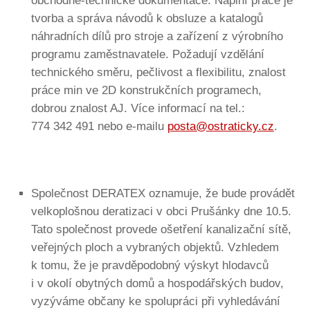
obchodně-technické dokumentace. Náplní práce je
tvorba a správa návodů k obsluze a katalogů
náhradních dílů pro stroje a zařízení z výrobního
programu zaměstnavatele. Požadují vzdělání
technického směru, pečlivost a flexibilitu, znalost
práce min ve 2D konstrukčních programech,
dobrou znalost AJ. Více informací na tel.:
774 342 491 nebo e-mailu
posta@ostraticky.cz
.
Společnost DERATEX oznamuje, že bude provádět
velkoplošnou deratizaci v obci Prušánky dne 10.5.
Tato společnost provede ošetření kanalizační sítě,
veřejných ploch a vybraných objektů. Vzhledem
k tomu, že je pravděpodobný výskyt hlodavců
i v okolí obytných domů a hospodářských budov,
vyzýváme občany ke spolupráci při vyhledávání