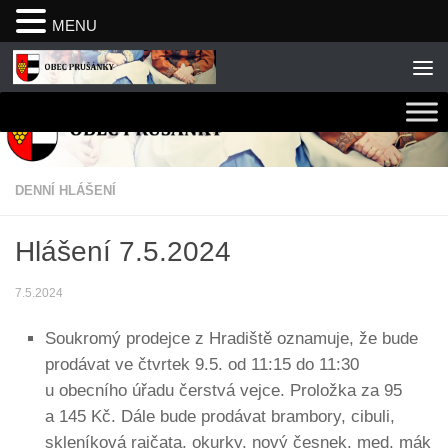
MENU
Skip to content
DENNÍ HLÁŠENÍ
Hlášení 7.5.2024
7.5.2024
Soukromý prodejce z Hradiště oznamuje, že bude
prodávat ve čtvrtek 9.5. od 11:15 do 11:30
u obecního úřadu čerstvá vejce. Proložka za 95
a 145 Kč. Dále bude prodávat brambory, cibuli,
skleníková rajčata, okurky, nový česnek, med, mák