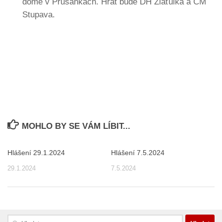
domě v Prušánkách. Hrát bude DH Zlaťulka a CM
Stupava.
MOHLO BY SE VÁM LÍBIT...
Hlášení 29.1.2024
Hlášení 7.5.2024
29.1.2024
7.5.2024
Vyhledávání