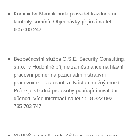
Kominictví Mančík bude provádět každoroční
kontroly komínů. Objednávky přijímá na tel.:
605 000 242.
Bezpečnostní služba O.S.E. Security Consulting,
s.r.o. v Hodoníně přijme zaměstnance na hlavní
pracovní poměr na pozici administrativní
pracovnice – fakturantka. Nástup možný ihned.
Práce je vhodná pro osoby pobírající invalidní
důchod. Více informací na tel.: 518 322 092,
735 703 747.
SRPDŠ a žáci 9. třídy ZŠ Prušánky vás zvou