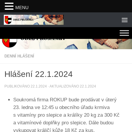
MENU
Skip to content
DENNÍ HLÁŠENÍ
Hlášení 22.1.2024
PUBLIKOVÁNO
22.1.2024
· AKTUALIZOVÁNO
22.1.2024
Soukromá firma ROKUP bude prodávat v úterý
23. ledna ve 12:45 u obecního úřadu krmiva
s vitamíny pro slepice a králíky 20 kg za 300 Kč
a vitamínové doplňky pro slepice. Dále budou
vykupovat králičí kůže 18 Kč za kus.