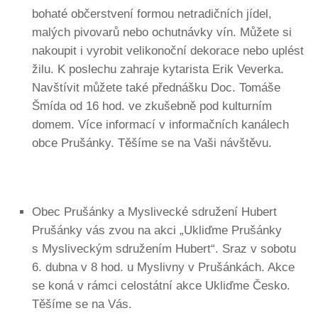
bohaté občerstvení formou netradičních jídel,
malých pivovarů nebo ochutnávky vín. Můžete si
nakoupit i vyrobit velikonoční dekorace nebo uplést
žilu. K poslechu zahraje kytarista Erik Veverka.
Navštívit můžete také přednášku Doc. Tomáše
Šmída od 16 hod. ve zkušebně pod kulturním
domem. Více informací v informačních kanálech
obce Prušánky. Těšíme se na Vaši návštěvu.
Obec Prušánky a Myslivecké sdružení Hubert
Prušánky vás zvou na akci „Ukliďme Prušánky
s Mysliveckým sdružením Hubert“. Sraz v sobotu
6. dubna v 8 hod. u Myslivny v Prušánkách. Akce
se koná v rámci celostátní akce Ukliďme Česko.
Těšíme se na Vás.