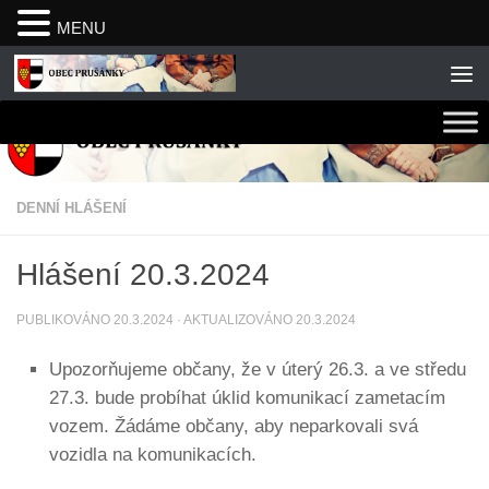
MENU
Skip to content
DENNÍ HLÁŠENÍ
Hlášení 20.3.2024
PUBLIKOVÁNO
20.3.2024
· AKTUALIZOVÁNO
20.3.2024
Upozorňujeme občany, že v úterý 26.3. a ve středu
27.3. bude probíhat úklid komunikací zametacím
vozem. Žádáme občany, aby neparkovali svá
vozidla na komunikacích.